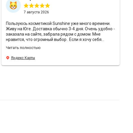
7 августа 2026
Пользуюсь косметикой Sunshine уже много времени.
Живу на Юге. Доставка обычно 3-4 дня. Очень удобно -
заказала на сайте, забрала рядом с домом. Мне
нравится, что огромный выбор . Если я хочу себя
порадовать - беру что-то премиальное, или же
Читать полностью
использую то, к чему привыкла. Мне нравится, что есть
консультант 📝. Я пишу потребность и мне предлагают
Яндекс Карты
много вариантов. Мне нравится упаковка 📦. Все очень
аккуратно, надежно упаковано. Отслеживают сроки
годности. Мне нравится, что есть подарочки 🌸. В этот
раз положили крем Rosemary от Yur me - восторг 🤌.
Положила себе в корзину с розой, для питания
Благодарю команду и желаю вам процветания! 🔝💜