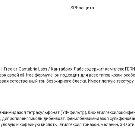
SPF защита:
l-Free от Cantabria Labs / Кантабрия Лабс содержит комплекс FE
 своей oil-free формуле, он подходит для всех типов кожи, особ
вая естественный тон без жирного блеска. Имеет легкую текстуру
бензимидазол тетрасульфонат (УФ-фильтр), бис-этилгексилоксифе
т, дипропиленгликоль дибензоат, фенилбензимидазол сульфоновая
уловую и кофейную кислоты, этилгексил триазон, меланин, 3-О эт