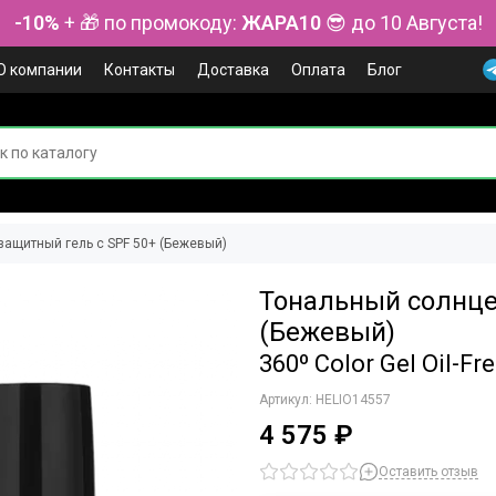
-10%
+ 🎁 по промокоду:
ЖАРА10
😎 до 10 Августа!
О компании
Контакты
Доставка
Оплата
Блог
ащитный гель с SPF 50+ (Бежевый)
Тональный солнце
(Бежевый)
360º Color Gel Oil-F
Артикул:
HELIO14557
4 575 ₽
Оставить отзыв