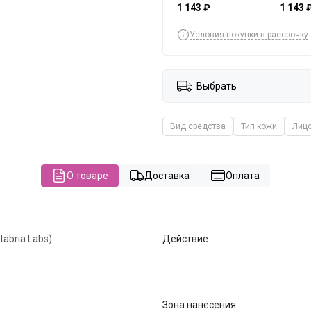
1 143 ₽
1 143 
Условия покупки в рассрочку
Выбрать
Вид средства
Тип кожи
Лицо
О товаре
Доставка
Оплата
tabria Labs)
Действие:
Зона нанесения: