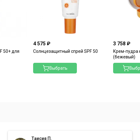
4 575 ₽
3 758 ₽
F 50+ для
Солнцезащитный спрей SPF 50
Крем-пудра 
(бежевый)
Выбрать
Выбр
Таисия П.