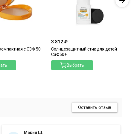
3 812 ₽
4 
компактная с СЗФ 50
Солнцезащитный стик для детей
Ми
СЗФ50+
де
ать
Выбрать
Оставить отзыв
Мария Ш.