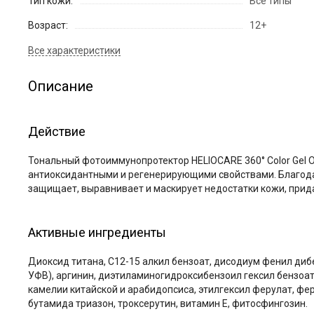
Тип кожи:
Все типы
Возраст:
12+
Описание
Действие
Тональный фотоиммунопротектор HELIOCARE 360° Color Gel Oi
антиоксидантными и регенерирующими свойствами. Благодаря
защищает, выравнивает и маскирует недостатки кожи, прида
Активные ингредиенты
Диоксид титана, С12-15 алкил бензоат, дисодиум фенил ди
УФВ), аргинин, диэтиламиногидроксибензоил гексил бензоа
камелии китайской и арабидопсиса, этилгексил ферулат, фер
бутамида триазон, троксерутин, витамин Е, фитосфингозин.