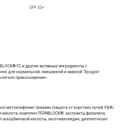
SPF 50+
RNBLOCK® FC и другие активные ингредиенты с
енно для нормальной, смешанной и жирной. Продукт
 «легкое прикосновение».
нол метоксифенил триазин (защита от коротких лучей УФА/
 кислота, комплекс FERNBLOCK®, экстракты физалиса,
ил аскорбиновой кислоты, оксотиазолидин, диэтилгексил