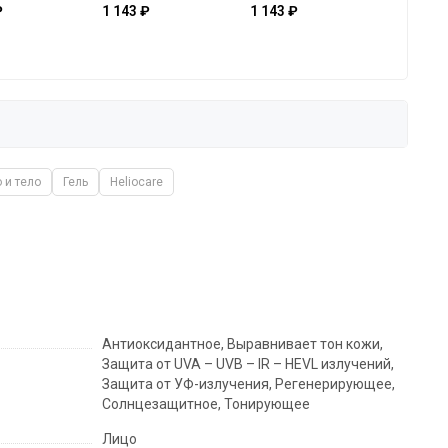
₽
1 143 ₽
1 143 ₽
 и тело
Гель
Heliocare
Антиоксидантное, Выравнивает тон кожи,
Защита от UVA – UVB – IR – HEVL излучений,
Защита от УФ-излучения, Регенерирующее,
Солнцезащитное, Тонирующее
Лицо