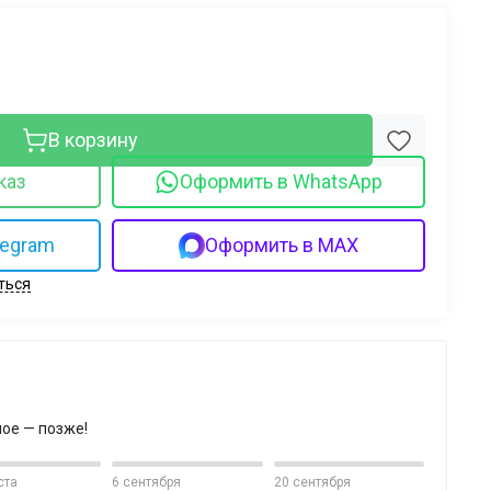
В корзину
каз
Оформить в WhatsApp
legram
Оформить в MAX
ться
ное — позже!
ста
6 сентября
20 сентября