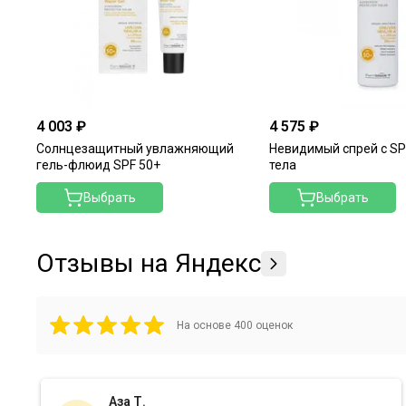
4 003 ₽
4 575 ₽
Солнцезащитный увлажняющий
Невидимый спрей с SP
гель-флюид SPF 50+
тела
Выбрать
Выбрать
Отзывы на Яндекс
На основе
400
оценок
Аза Т.