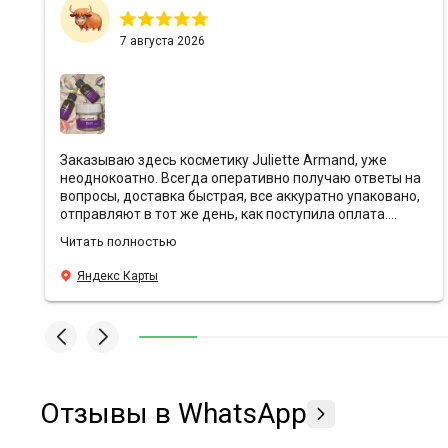
7 августа 2026
Заказываю здесь косметику Juliette Armand, уже
неоднокоатно. Всегда оперативно получаю ответы на
вопросы, доставка быстрая, все аккуратно упаковано,
отправляют в тот же день, как поступила оплата.
Ребята всегда предоставляют хорошие скидки и
Читать полностью
кладут с заказами подарочки❤️ Эффект от
антивозрастной уходовой косметики просто вау,
Яндекс Карты
средства действительно борятся с морщинами, лицо
свежее и блестящее, даже в те моменты, когда
хронический недосып. У Sunshine преимущества по
всем фронтам, всем подругам и знакомым
рекомендую заказывать здесь🫶🏼
Отзывы в WhatsApp