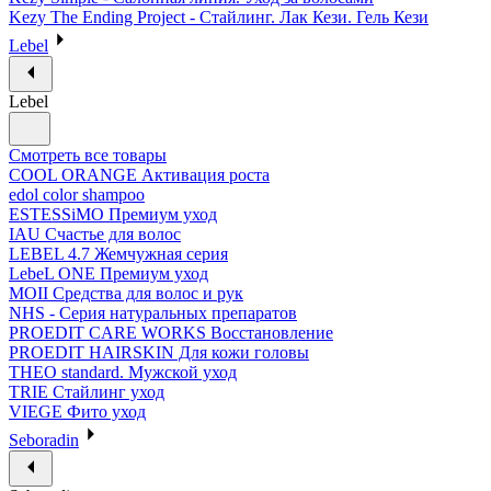
Kezy The Ending Project - Стайлинг. Лак Кези. Гель Кези
Lebel
Lebel
Смотреть все товары
COOL ORANGE Активация роста
edol color shampoo
ESTESSiMO Премиум уход
IAU Счастье для волос
LEBEL 4.7 Жемчужная серия
LebeL ONE Премиум уход
MOII Средства для волос и рук
NHS - Серия натуральных препаратов
PROEDIT CARE WORKS Восстановление
PROEDIT HAIRSKIN Для кожи головы
THEO standard. Мужской уход
TRIE Стайлинг уход
VIEGE Фито уход
Seboradin