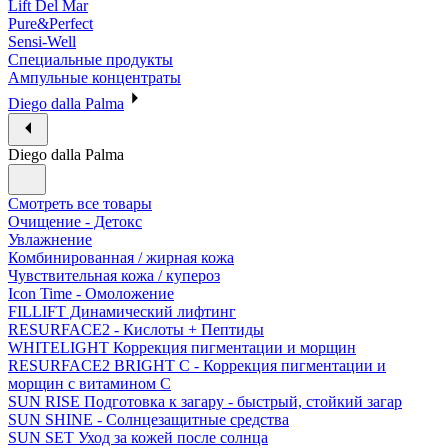
Lift Del Mar
Pure&Perfect
Sensi-Well
Специальные продукты
Ампульные концентраты
Diego dalla Palma
Diego dalla Palma
Смотреть все товары
Очищение - Детокс
Увлажнение
Комбинированная / жирная кожа
Чувствительная кожа / купероз
Icon Time - Омоложение
FILLIFT Динамический лифтинг
RESURFACE2 - Кислоты + Пептиды
WHITELIGHT Коррекция пигментации и морщин
RESURFACE2 BRIGHT C - Коррекция пигментации и
морщин с витамином С
SUN RISE Подготовка к загару - быстрый, стойкий загар
SUN SHINE - Солнцезащитные средства
SUN SET Уход за кожей после солнца