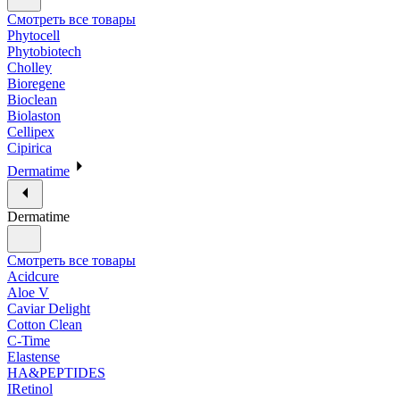
Смотреть все товары
Phytocell
Phytobiotech
Cholley
Bioregene
Bioclean
Biolaston
Cellipex
Cipirica
Dermatime
Dermatime
Смотреть все товары
Acidcure
Aloe V
Caviar Delight
Cotton Clean
C-Time
Elastense
HA&PEPTIDES
IRetinol