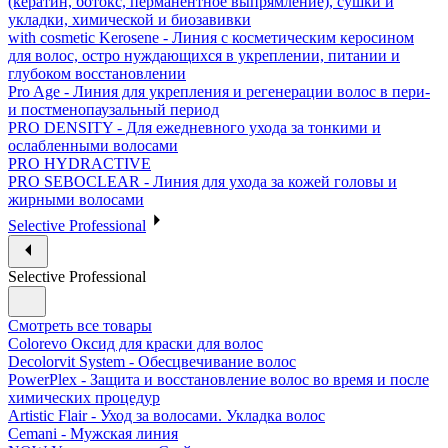
(кератин, ботокс, перманентное выпрямление), сушки и
укладки, химической и биозавивки
with cosmetic Kerosene - Линия с косметическим керосином
для волос, остро нуждающихся в укреплении, питании и
глубоком восстановлении
Pro Age - Линия для укрепления и регенерации волос в пери-
и постменопаузальный период
PRO DENSITY - Для ежедневного ухода за тонкими и
ослабленными волосами
PRO HYDRACTIVE
PRO SEBOCLEAR - Линия для ухода за кожей головы и
жирными волосами
Selective Professional
Selective Professional
Смотреть все товары
Colorevo Оксид для краски для волос
Decolorvit System - Обесцвечивание волос
PowerPlex - Защита и восстановление волос во время и после
химических процедур
Artistic Flair - Уход за волосами. Укладка волос
Cemani - Мужская линия