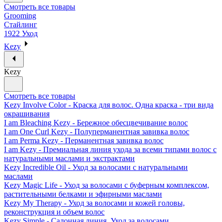
Смотреть все товары
Grooming
Стайлинг
1922 Уход
Kezy
Kezy
Смотреть все товары
Kezy Involve Color - Краска для волос. Одна краска - три вида
окрашивания
I am Bleaching Kezy - Бережное обесцвечивание волос
I am One Curl Kezy - Полуперманентная завивка волос
I am Perma Kezy - Перманентная завивка волос
I am Kezy - Премиальная линия ухода за всеми типами волос с
натуральными маслами и экстрактами
Kezy Incredible Oil - Уход за волосами с натуральными
маслами
Kezy Magic Life - Уход за волосами с буферным комплексом,
растительными белками и эфирными маслами
Kezy My Therapy - Уход за волосами и кожей головы,
реконструкция и объем волос
Kezy Simple - Салонная линия. Уход за волосами