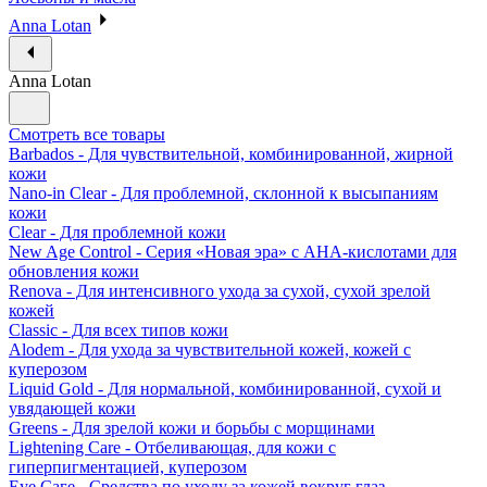
Anna Lotan
Anna Lotan
Смотреть все товары
Barbados - Для чувствительной, комбинированной, жирной
кожи
Nano-in Clear - Для проблемной, склонной к высыпаниям
кожи
Clear - Для проблемной кожи
New Age Control - Серия «Новая эра» с АНА-кислотами для
обновления кожи
Renova - Для интенсивного ухода за сухой, сухой зрелой
кожей
Classic - Для всех типов кожи
Alodem - Для ухода за чувствительной кожей, кожей с
куперозом
Liquid Gold - Для нормальной, комбинированной, сухой и
увядающей кожи
Greens - Для зрелой кожи и борьбы с морщинами
Lightening Care - Отбеливающая, для кожи с
гиперпигментацией, куперозом
Eye Саге - Средства по уходу за кожей вокруг глаз