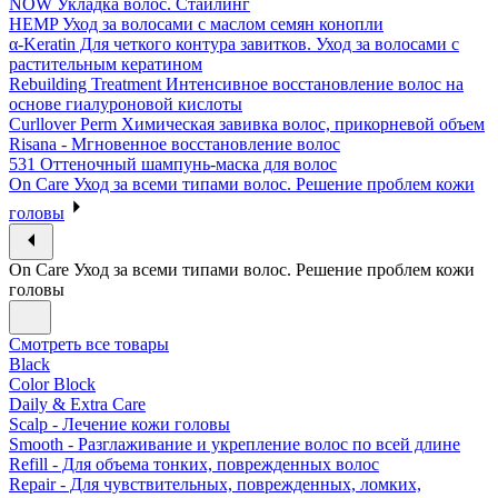
NOW Укладка волос. Стайлинг
HEMP Уход за волосами с маслом семян конопли
α-Keratin Для четкого контура завитков. Уход за волосами с
растительным кератином
Rebuilding Treatment Интенсивное восстановление волос на
основе гиалуроновой кислоты
Curllover Perm Химическая завивка волос, прикорневой объем
Risana - Мгновенное восстановление волос
531 Оттеночный шампунь-маска для волос
On Care Уход за всеми типами волос. Решение проблем кожи
головы
On Care Уход за всеми типами волос. Решение проблем кожи
головы
Смотреть все товары
Black
Color Block
Daily & Extra Care
Scalp - Лечение кожи головы
Smooth - Разглаживание и укрепление волос по всей длине
Refill - Для объема тонких, поврежденных волос
Repair - Для чувствительных, поврежденных, ломких,