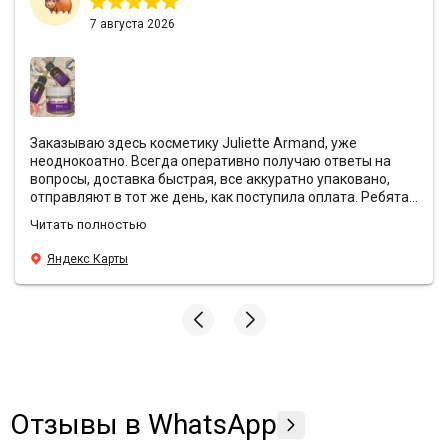
коже молодость, гладкость и сияние без агрессивного
7 августа 2026
воздействия и длительного восстановления
.
Заказываю здесь косметику Juliette Armand, уже
неоднокоатно. Всегда оперативно получаю ответы на
вопросы, доставка быстрая, все аккуратно упаковано,
отправляют в тот же день, как поступила оплата. Ребята
всегда предоставляют хорошие скидки и кладут с
Читать полностью
заказами подарочки❤️ Эффект от антивозрастной
уходовой косметики просто вау, средства действительно
Яндекс Карты
борятся с морщинами, лицо свежее и блестящее, даже в
те моменты, когда хронический недосып. У Sunshine
преимущества по всем фронтам, всем подругам и
знакомым рекомендую заказывать здесь🫶🏼
Отзывы в WhatsApp