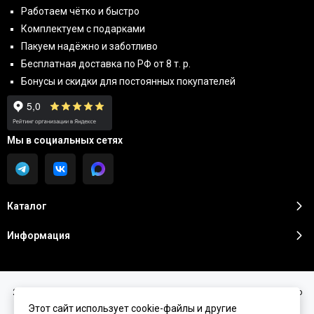
Работаем чётко и быстро
Комплектуем с подарками
Пакуем надёжно и заботливо
Бесплатная доставка по РФ от 8 т. р.
Бонусы и скидки для постоянных покупателей
Мы в социальных сетях
Каталог
Информация
2026 © Sunshine Premium | Косметика премиум класса для домашнего
ухода.
Карта сайта
Этот сайт использует cookie-файлы и другие