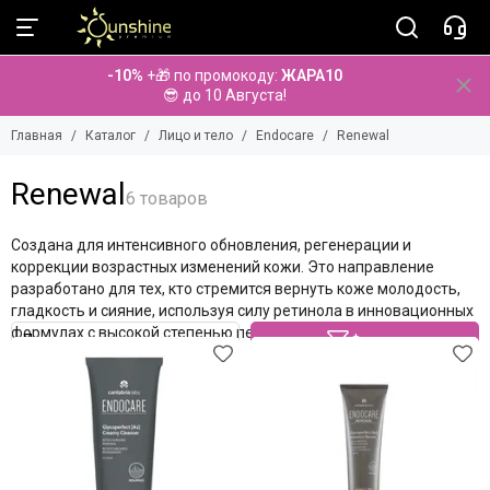
Лицо и тело
Endocare
-10%
+🎁 по промокоду:
ЖАРА10
Смотреть все бренды
Смотреть все товары
😎 до 10 Августа!
Aminu
База
Главная
Каталог
Лицо и тело
Endocare
Renewal
Anna Lotan
Radiance
Anna Lotan PRO
Tensage
Renewal
BeauuGreen
Renewal
Bio Medical Care
Создана для интенсивного обновления, регенерации и
BiRetix
коррекции возрастных изменений кожи. Это направление
BolCa
разработано для тех, кто стремится вернуть коже молодость,
Cholley
гладкость и сияние, используя силу ретинола в инновационных
Cipirica
формулах с высокой степенью переносимости.
Фильтр
Dermatime
Diego dalla Palma
Dr. Baumann
Dr. Spiller
Elancyl
Eldan