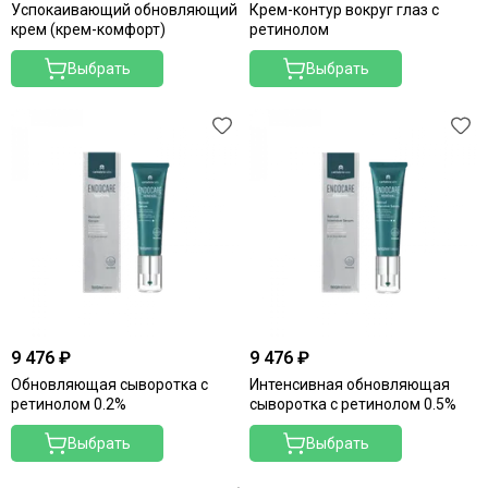
Merique
Успокаивающий обновляющий
Крем-контур вокруг глаз с
Mesopharm Professional
крем (крем-комфорт)
ретинолом
Metatron
Выбрать
Выбрать
Neoretin Discrom Control
Obagi
Ondevie
Peel Medical
Phytoceane
Phytomer
Resedaodor
Reviderm
Rhea
Shiki No Nagomi
Skeyndor
9 476 ₽
9 476 ₽
Skincouture
Обновляющая сыворотка с
Интенсивная обновляющая
Skinosophy
ретинолом 0.2%
сыворотка с ретинолом 0.5%
Skin Resist
Выбрать
Выбрать
Skintellectual Solutions
Tegoder