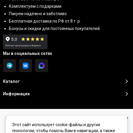
Комплектуем с подарками
Пакуем надёжно и заботливо
Бесплатная доставка по РФ от 8 т. р.
Бонусы и скидки для постоянных покупателей
Мы в социальных сетях
Каталог
Информация
2026 © Sunshine Premium | Косметика премиум класса для домашнего
ухода.
Карта сайта
Этот сайт использует cookie-файлы и другие
технологии, чтобы помочь Вам в навигации, а также