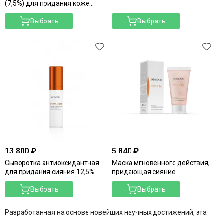
Merique
(7,5%) для придания коже
сияния
Mesopharm Professional
Выбрать
Выбрать
Metatron
Neoretin Discrom Control
Obagi
Ondevie
Peel Medical
Phytoceane
Phytomer
Resedaodor
Reviderm
Rhea
Shiki No Nagomi
13 800 ₽
5 840 ₽
Skeyndor
Сыворотка антиоксидантная
Маска мгновенного действия,
Skincouture
для придания сияния 12,5%
придающая сияние
Skinosophy
Skin Resist
Выбрать
Выбрать
Skintellectual Solutions
Разработанная на основе новейших научных достижений, эта
Tegoder