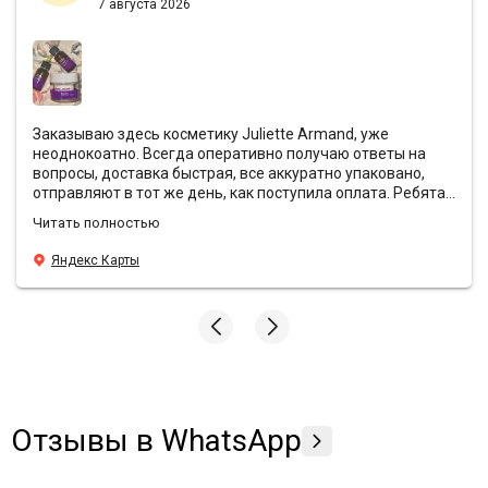
7 августа 2026
Заказываю здесь косметику Juliette Armand, уже
неоднокоатно. Всегда оперативно получаю ответы на
вопросы, доставка быстрая, все аккуратно упаковано,
отправляют в тот же день, как поступила оплата. Ребята
всегда предоставляют хорошие скидки и кладут с
Читать полностью
заказами подарочки❤️ Эффект от антивозрастной
уходовой косметики просто вау, средства действительно
Яндекс Карты
борятся с морщинами, лицо свежее и блестящее, даже в
те моменты, когда хронический недосып. У Sunshine
преимущества по всем фронтам, всем подругам и
знакомым рекомендую заказывать здесь🫶🏼
Отзывы в WhatsApp