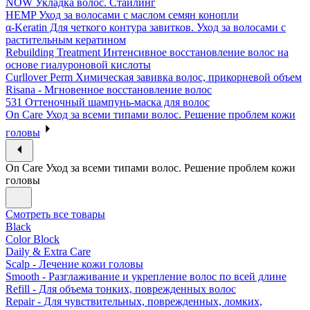
NOW Укладка волос. Стайлинг
HEMP Уход за волосами с маслом семян конопли
α-Keratin Для четкого контура завитков. Уход за волосами с
растительным кератином
Rebuilding Treatment Интенсивное восстановление волос на
основе гиалуроновой кислоты
Curllover Perm Химическая завивка волос, прикорневой объем
Risana - Мгновенное восстановление волос
531 Оттеночный шампунь-маска для волос
On Care Уход за всеми типами волос. Решение проблем кожи
головы
On Care Уход за всеми типами волос. Решение проблем кожи
головы
Смотреть все товары
Black
Color Block
Daily & Extra Care
Scalp - Лечение кожи головы
Smooth - Разглаживание и укрепление волос по всей длине
Refill - Для объема тонких, поврежденных волос
Repair - Для чувствительных, поврежденных, ломких,