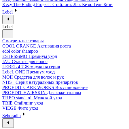
Kezy The Ending Project - Стайлинг. Лак Кези. Гель Кези
Lebel
Lebel
Смотреть все товары
COOL ORANGE Активация роста
edol color shampoo
ESTESSiMO Премиум уход
IAU Счастье для волос
LEBEL 4.7 Жемчужная серия
LebeL ONE Премиум уход
MOII Средства для волос и рук
NHS - Серия натуральных препаратов
PROEDIT CARE WORKS Восстановление
PROEDIT HAIRSKIN Для кожи головы
THEO standard. Мужской уход
TRIE Стайлинг уход
VIEGE Фито уход
Seboradin