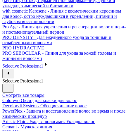
(кератин, ботокс, перманентное выпрямление), сушки и
укладки, химической и биозавивки
with cosmetic Kerosene - Линия с косметическим керосином
для волос, остро нуждающихся в укреплении, питании и
глубоком восстановлении
Pro Age - Линия для укрепления и регенерации волос в пери-
и постменопаузальный период
PRO DENSITY - Для ежедневного ухода за тонкими и
ослабленными волосами
PRO HYDRACTIVE
PRO SEBOCLEAR - Линия для ухода за кожей головы и
жирными волосами
Selective Professional
Selective Professional
Смотреть все товары
Colorevo Оксид для краски для волос
Decolorvit System - Обесцвечивание волос
PowerPlex - Защита и восстановление волос во время и после
химических процедур
Artistic Flair - Уход за волосами. Укладка волос
Cemani - Мужская линия