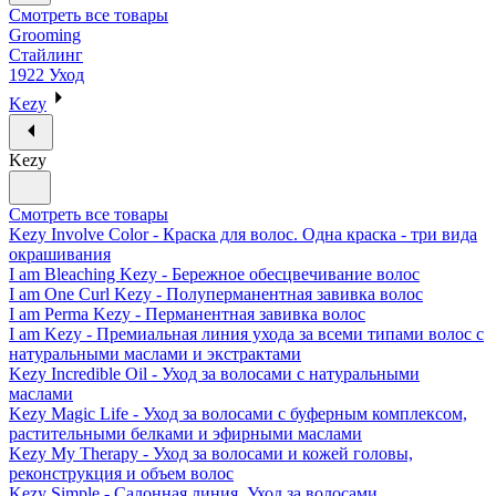
Смотреть все товары
Grooming
Стайлинг
1922 Уход
Kezy
Kezy
Смотреть все товары
Kezy Involve Color - Краска для волос. Одна краска - три вида
окрашивания
I am Bleaching Kezy - Бережное обесцвечивание волос
I am One Curl Kezy - Полуперманентная завивка волос
I am Perma Kezy - Перманентная завивка волос
I am Kezy - Премиальная линия ухода за всеми типами волос с
натуральными маслами и экстрактами
Kezy Incredible Oil - Уход за волосами с натуральными
маслами
Kezy Magic Life - Уход за волосами с буферным комплексом,
растительными белками и эфирными маслами
Kezy My Therapy - Уход за волосами и кожей головы,
реконструкция и объем волос
Kezy Simple - Салонная линия. Уход за волосами