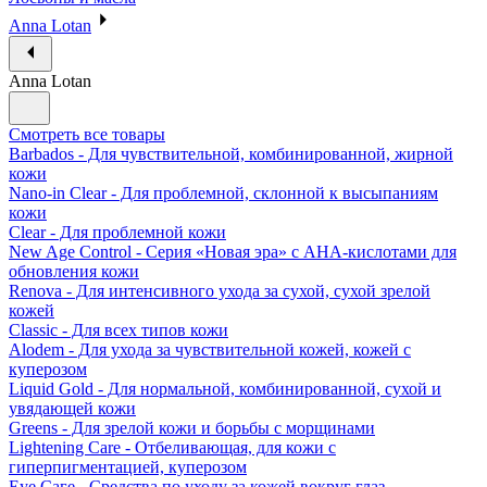
Anna Lotan
Anna Lotan
Смотреть все товары
Barbados - Для чувствительной, комбинированной, жирной
кожи
Nano-in Clear - Для проблемной, склонной к высыпаниям
кожи
Clear - Для проблемной кожи
New Age Control - Серия «Новая эра» с АНА-кислотами для
обновления кожи
Renova - Для интенсивного ухода за сухой, сухой зрелой
кожей
Classic - Для всех типов кожи
Alodem - Для ухода за чувствительной кожей, кожей с
куперозом
Liquid Gold - Для нормальной, комбинированной, сухой и
увядающей кожи
Greens - Для зрелой кожи и борьбы с морщинами
Lightening Care - Отбеливающая, для кожи с
гиперпигментацией, куперозом
Eye Саге - Средства по уходу за кожей вокруг глаз