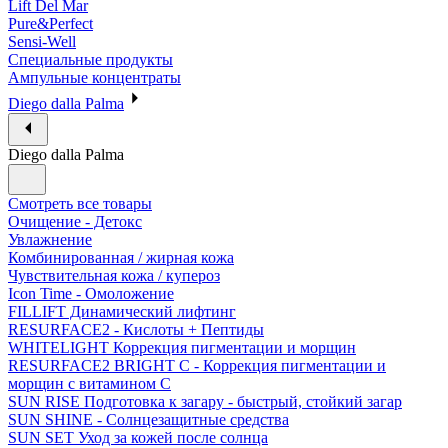
Lift Del Mar
Pure&Perfect
Sensi-Well
Специальные продукты
Ампульные концентраты
Diego dalla Palma
Diego dalla Palma
Смотреть все товары
Очищение - Детокс
Увлажнение
Комбинированная / жирная кожа
Чувствительная кожа / купероз
Icon Time - Омоложение
FILLIFT Динамический лифтинг
RESURFACE2 - Кислоты + Пептиды
WHITELIGHT Коррекция пигментации и морщин
RESURFACE2 BRIGHT C - Коррекция пигментации и
морщин с витамином С
SUN RISE Подготовка к загару - быстрый, стойкий загар
SUN SHINE - Солнцезащитные средства
SUN SET Уход за кожей после солнца