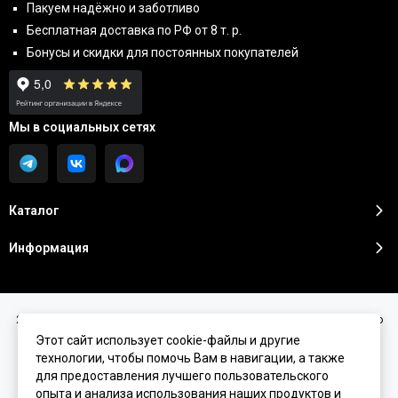
Пакуем надёжно и заботливо
Бесплатная доставка по РФ от 8 т. р.
Бонусы и скидки для постоянных покупателей
Мы в социальных сетях
Каталог
Информация
2026 © Sunshine Premium | Косметика премиум класса для домашнего
ухода.
Карта сайта
Этот сайт использует cookie-файлы и другие
технологии, чтобы помочь Вам в навигации, а также
для предоставления лучшего пользовательского
опыта и анализа использования наших продуктов и