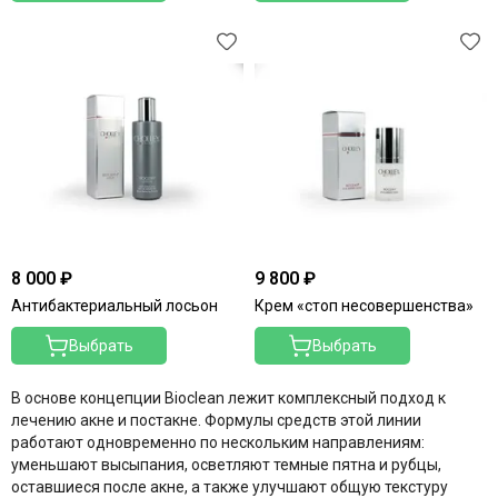
Merique
Mesopharm Professional
Metatron
Neoretin Discrom Control
Obagi
Ondevie
Peel Medical
Phytoceane
Phytomer
Resedaodor
Reviderm
8 000 ₽
9 800 ₽
Rhea
Антибактериальный лосьон
Крем «стоп несовершенства»
Shiki No Nagomi
Выбрать
Выбрать
Skeyndor
Skincouture
В основе концепции Bioclean лежит комплексный подход к
Skinosophy
лечению акне и постакне. Формулы средств этой линии
Skin Resist
работают одновременно по нескольким направлениям:
Skintellectual Solutions
уменьшают высыпания, осветляют темные пятна и рубцы,
Tegoder
оставшиеся после акне, а также улучшают общую текстуру