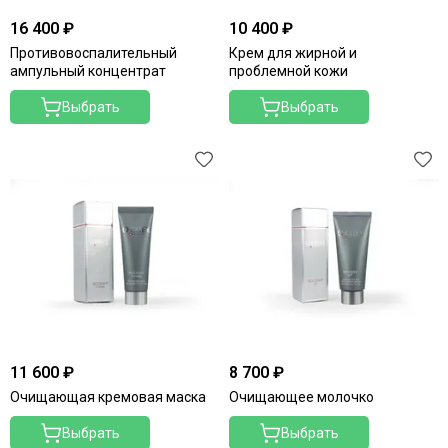
Endocare
16 400 ₽
10 400 ₽
Follement
Противовоспалительный
Крем для жирной и
Formula Dr. Lyuter
ампульный концентрат
проблемной кожи
Gehwol
Выбрать
Выбрать
Germaine de Capuccini
GIGI
Heliocare
Hinoki Clinical
Huma-Stemells
Inspira: Alpina
Intime Organique
Janssen Cosmetics
Juliette Armand
Keenwell
Klapp
11 600 ₽
8 700 ₽
Koreatida
Очищающая кремовая маска
Очищающее молочко
Lamar
LeviSsime
Выбрать
Выбрать