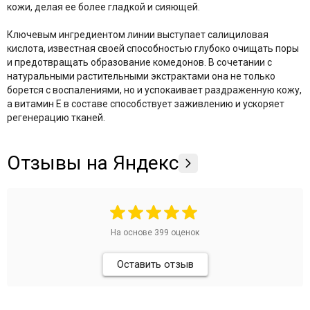
кожи, делая ее более гладкой и сияющей
The Potted Plant
.
Theraphyto
Ключевым ингредиентом линии выступает салициловая
Tete
кислота, известная своей способностью глубоко очищать поры
VERAMORE
и предотвращать образование комедонов. В сочетании с
VIE
натуральными растительными экстрактами она не только
борется с воспалениями, но и успокаивает раздраженную кожу,
Vivax
а витамин E в составе способствует заживлению и ускоряет
YU.R Skin Solution
регенерацию тканей
.
Отзывы на Яндекс
На основе
399
оценок
Оставить отзыв