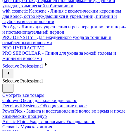
(кератин, ботокс, перманентное выпрямление), сушки и
укладки, химической и биозавивки
with cosmetic Kerosene - Линия с косметическим керосином
для волос, остро нуждающихся в укреплении, питании и
глубоком восстановлении
Pro Age - Линия для укрепления и регенерации волос в пери-
и постменопаузальный период
PRO DENSITY - Для ежедневного ухода за тонкими и
ослабленными волосами
PRO HYDRACTIVE
PRO SEBOCLEAR - Линия для ухода за кожей головы и
жирными волосами
Selective Professional
Selective Professional
Смотреть все товары
Colorevo Оксид для краски для волос
Decolorvit System - Обесцвечивание волос
PowerPlex - Защита и восстановление волос во время и после
химических процедур
Artistic Flair - Уход за волосами. Укладка волос
Cemani - Мужская линия