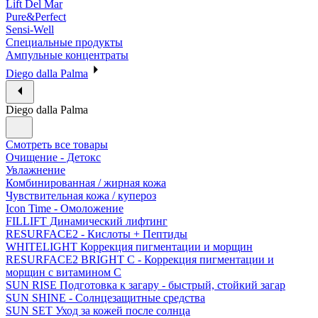
Lift Del Mar
Pure&Perfect
Sensi-Well
Специальные продукты
Ампульные концентраты
Diego dalla Palma
Diego dalla Palma
Смотреть все товары
Очищение - Детокс
Увлажнение
Комбинированная / жирная кожа
Чувствительная кожа / купероз
Icon Time - Омоложение
FILLIFT Динамический лифтинг
RESURFACE2 - Кислоты + Пептиды
WHITELIGHT Коррекция пигментации и морщин
RESURFACE2 BRIGHT C - Коррекция пигментации и
морщин с витамином С
SUN RISE Подготовка к загару - быстрый, стойкий загар
SUN SHINE - Солнцезащитные средства
SUN SET Уход за кожей после солнца