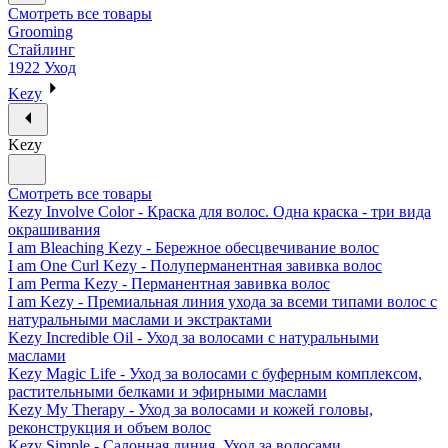
Смотреть все товары
Grooming
Стайлинг
1922 Уход
Kezy
Kezy
Смотреть все товары
Kezy Involve Color - Краска для волос. Одна краска - три вида
окрашивания
I am Bleaching Kezy - Бережное обесцвечивание волос
I am One Curl Kezy - Полуперманентная завивка волос
I am Perma Kezy - Перманентная завивка волос
I am Kezy - Премиальная линия ухода за всеми типами волос с
натуральными маслами и экстрактами
Kezy Incredible Oil - Уход за волосами с натуральными
маслами
Kezy Magic Life - Уход за волосами с буферным комплексом,
растительными белками и эфирными маслами
Kezy My Therapy - Уход за волосами и кожей головы,
реконструкция и объем волос
Kezy Simple - Салонная линия. Уход за волосами