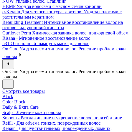
NOW Укладка волос. Стайлинг
HEMP Уход за волосами с маслом семян конопли
α-Keratin Для четкого контура завитков. Уход за волосами с
растительным кератином
Rebuilding Treatment Интенсивное восстановление волос на
основе гиалуроновой кислоты
Curllover Perm Химическая завивка волос, прикорневой объем
Risana - Мгновенное восстановление волос
531 Оттеночный шампунь-маска для волос
On Care Уход за всеми типами волос. Решение проблем кожи
головы
On Care Уход за всеми типами волос. Решение проблем кожи
головы
Смотреть все товары
Black
Color Block
Daily & Extra Care
Scalp - Лечение кожи головы
Smooth - Разглаживание и укрепление волос по всей длине
Refill - Для объема тонких, поврежденных волос
Repair - Для чувствительных, поврежденных, ломких,