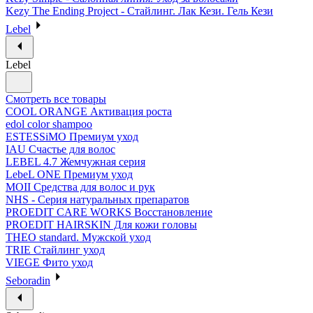
Kezy The Ending Project - Стайлинг. Лак Кези. Гель Кези
Lebel
Lebel
Смотреть все товары
COOL ORANGE Активация роста
edol color shampoo
ESTESSiMO Премиум уход
IAU Счастье для волос
LEBEL 4.7 Жемчужная серия
LebeL ONE Премиум уход
MOII Средства для волос и рук
NHS - Серия натуральных препаратов
PROEDIT CARE WORKS Восстановление
PROEDIT HAIRSKIN Для кожи головы
THEO standard. Мужской уход
TRIE Стайлинг уход
VIEGE Фито уход
Seboradin