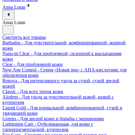
Anna Lotan
Anna Lotan
Смотреть все товары
Barbados - Для чувствительной, комбинированной, жирной
кожи
Nano-in Clear - Для проблемной, склонной к высыпаниям
кожи
Clear - Для проблемной кожи
New Age Control - Серия «Новая эра» с АНА-кислотами для
обновления кожи
Renova - Для интенсивного ухода за сухой, сухой зрелой
кожей
Classic - Для всех типов кожи
Alodem - Для ухода за чувствительной кожей, кожей с
куперозом
Liquid Gold - Для нормальной, комбинированной, сухой и
увядающей кожи
Greens - Для зрелой кожи и борьбы с морщинами
Lightening Care - Отбеливающая, для кожи с
гиперпигментацией, куперозом
Eye Саге - Средства по уходу за кожей вокруг глаз