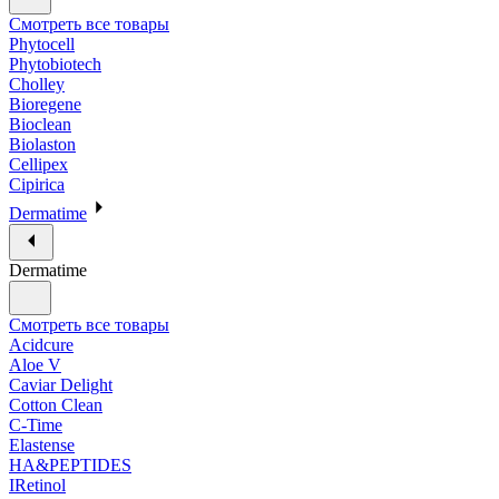
Смотреть все товары
Phytocell
Phytobiotech
Cholley
Bioregene
Bioclean
Biolaston
Cellipex
Cipirica
Dermatime
Dermatime
Смотреть все товары
Acidcure
Aloe V
Caviar Delight
Cotton Clean
C-Time
Elastense
HA&PEPTIDES
IRetinol