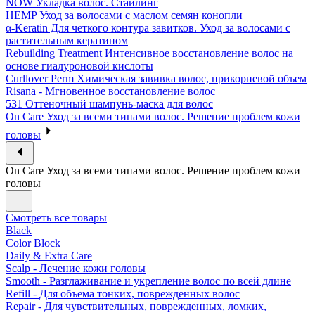
NOW Укладка волос. Стайлинг
HEMP Уход за волосами с маслом семян конопли
α-Keratin Для четкого контура завитков. Уход за волосами с
растительным кератином
Rebuilding Treatment Интенсивное восстановление волос на
основе гиалуроновой кислоты
Curllover Perm Химическая завивка волос, прикорневой объем
Risana - Мгновенное восстановление волос
531 Оттеночный шампунь-маска для волос
On Care Уход за всеми типами волос. Решение проблем кожи
головы
On Care Уход за всеми типами волос. Решение проблем кожи
головы
Смотреть все товары
Black
Color Block
Daily & Extra Care
Scalp - Лечение кожи головы
Smooth - Разглаживание и укрепление волос по всей длине
Refill - Для объема тонких, поврежденных волос
Repair - Для чувствительных, поврежденных, ломких,