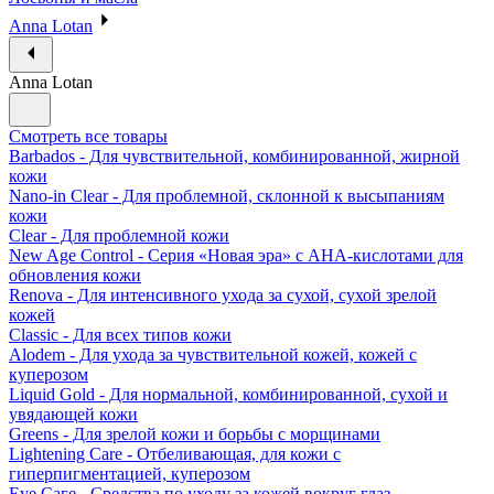
Anna Lotan
Anna Lotan
Смотреть все товары
Barbados - Для чувствительной, комбинированной, жирной
кожи
Nano-in Clear - Для проблемной, склонной к высыпаниям
кожи
Clear - Для проблемной кожи
New Age Control - Серия «Новая эра» с АНА-кислотами для
обновления кожи
Renova - Для интенсивного ухода за сухой, сухой зрелой
кожей
Classic - Для всех типов кожи
Alodem - Для ухода за чувствительной кожей, кожей с
куперозом
Liquid Gold - Для нормальной, комбинированной, сухой и
увядающей кожи
Greens - Для зрелой кожи и борьбы с морщинами
Lightening Care - Отбеливающая, для кожи с
гиперпигментацией, куперозом
Eye Саге - Средства по уходу за кожей вокруг глаз