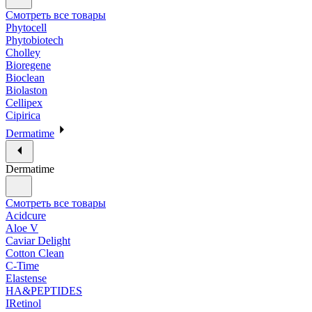
Смотреть все товары
Phytocell
Phytobiotech
Cholley
Bioregene
Bioclean
Biolaston
Cellipex
Cipirica
Dermatime
Dermatime
Смотреть все товары
Acidcure
Aloe V
Caviar Delight
Cotton Clean
C-Time
Elastense
HA&PEPTIDES
IRetinol