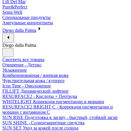
Lift Del Mar
Pure&Perfect
Sensi-Well
Специальные продукты
Ампульные концентраты
Diego dalla Palma
Diego dalla Palma
Смотреть все товары
Очищение - Детокс
Увлажнение
Комбинированная / жирная кожа
Чувствительная кожа / купероз
Icon Time - Омоложение
FILLIFT Динамический лифтинг
RESURFACE2 - Кислоты + Пептиды
WHITELIGHT Коррекция пигментации и морщин
RESURFACE2 BRIGHT C - Коррекция пигментации и
морщин с витамином С
SUN RISE Подготовка к загару - быстрый, стойкий загар
SUN SHINE - Солнцезащитные средства
SUN SET Уход за кожей после солнца