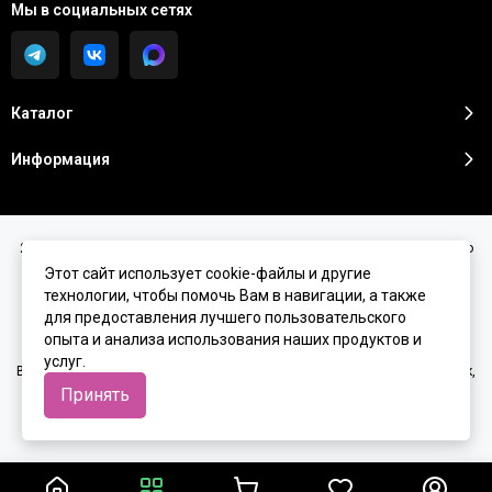
Мы в социальных сетях
Каталог
Информация
2026 © Sunshine Premium | Косметика премиум класса для домашнего
ухода.
Карта сайта
Этот сайт использует cookie-файлы и другие
технологии, чтобы помочь Вам в навигации, а также
для предоставления лучшего пользовательского
опыта и анализа использования наших продуктов и
услуг.
Вся представленная на сайте информация, касающаяся характеристик,
стоимости товаров и услуг, носит информационный характер и ни при
Принять
каких условиях не является публичной офертой, определяемой
положениями Статьи 437(2) Гражданского кодекса РФ.