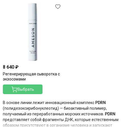
The Potted Plant
Theraphyto
Tete
VERAMORE
VIE
Vivax
YU.R Skin Solution
8 640 ₽
Регенерирующая сыворотка с
экзосомами
Выбрать
В основе линии лежит инновационный комплекс
PDRN
(полидезоксирибонуклеотид) — биоактивный полимер,
получаемый из переработанных морских источников
.
PDRN
представляет собой фрагменты ДНК, которые естественным
образом присутствуют в организме человека и запускают