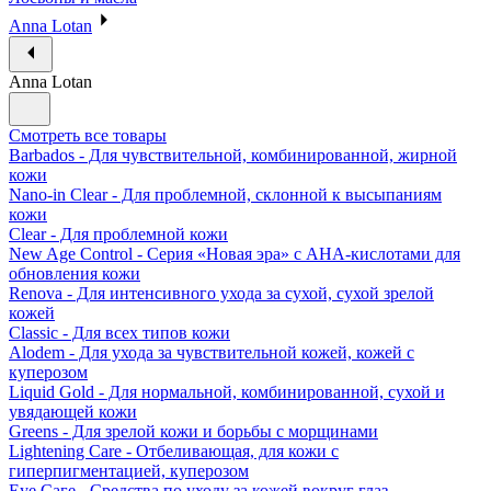
Anna Lotan
Anna Lotan
Смотреть все товары
Barbados - Для чувствительной, комбинированной, жирной
кожи
Nano-in Clear - Для проблемной, склонной к высыпаниям
кожи
Clear - Для проблемной кожи
New Age Control - Серия «Новая эра» с АНА-кислотами для
обновления кожи
Renova - Для интенсивного ухода за сухой, сухой зрелой
кожей
Classic - Для всех типов кожи
Alodem - Для ухода за чувствительной кожей, кожей с
куперозом
Liquid Gold - Для нормальной, комбинированной, сухой и
увядающей кожи
Greens - Для зрелой кожи и борьбы с морщинами
Lightening Care - Отбеливающая, для кожи с
гиперпигментацией, куперозом
Eye Саге - Средства по уходу за кожей вокруг глаз