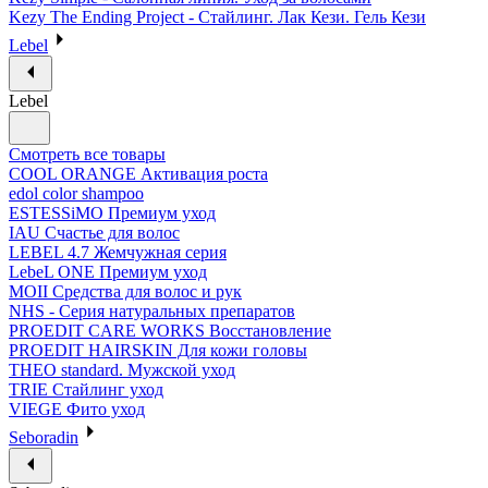
Kezy The Ending Project - Стайлинг. Лак Кези. Гель Кези
Lebel
Lebel
Смотреть все товары
COOL ORANGE Активация роста
edol color shampoo
ESTESSiMO Премиум уход
IAU Счастье для волос
LEBEL 4.7 Жемчужная серия
LebeL ONE Премиум уход
MOII Средства для волос и рук
NHS - Серия натуральных препаратов
PROEDIT CARE WORKS Восстановление
PROEDIT HAIRSKIN Для кожи головы
THEO standard. Мужской уход
TRIE Стайлинг уход
VIEGE Фито уход
Seboradin