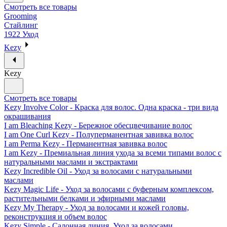
Смотреть все товары
Grooming
Стайлинг
1922 Уход
Kezy
Kezy
Смотреть все товары
Kezy Involve Color - Краска для волос. Одна краска - три вида
окрашивания
I am Bleaching Kezy - Бережное обесцвечивание волос
I am One Curl Kezy - Полуперманентная завивка волос
I am Perma Kezy - Перманентная завивка волос
I am Kezy - Премиальная линия ухода за всеми типами волос с
натуральными маслами и экстрактами
Kezy Incredible Oil - Уход за волосами с натуральными
маслами
Kezy Magic Life - Уход за волосами с буферным комплексом,
растительными белками и эфирными маслами
Kezy My Therapy - Уход за волосами и кожей головы,
реконструкция и объем волос
Kezy Simple - Салонная линия. Уход за волосами