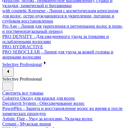
(кератин, ботокс, перманентное выпрямление), сушки и
укладки, химической и биозавивки
with cosmetic Kerosene - Линия с косметическим керосином
для волос, остро нуждающихся в укреплении, питании и
глубоком восстановлении
Pro Age - Линия для укрепления и регенерации волос в пери-
и постменопаузальный период
PRO DENSITY - Для ежедневного ухода за тонкими и
ослабленными волосами
PRO HYDRACTIVE
PRO SEBOCLEAR - Линия для ухода за кожей головы и
жирными волосами
Selective Professional
Selective Professional
Смотреть все товары
Colorevo Оксид для краски для волос
Decolorvit System - Обесцвечивание волос
PowerPlex - Защита и восстановление волос во время и после
химических процедур
Artistic Flair - Уход за волосами. Укладка волос
Cemani - Мужская линия