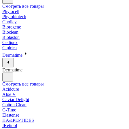
Смотреть все товары
Phytocell
Phytobiotech
Cholley
Bioregene
Bioclean
Biolaston
Cellipex
Cipirica
Dermatime
Dermatime
Смотреть все товары
Acidcure
Aloe V
Caviar Delight
Cotton Clean
C-Time
Elastense
HA&PEPTIDES
IRetinol