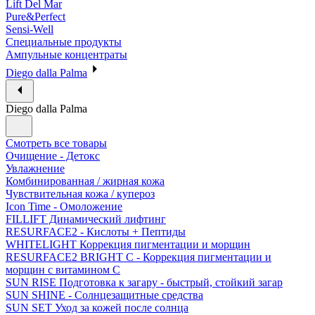
Lift Del Mar
Pure&Perfect
Sensi-Well
Специальные продукты
Ампульные концентраты
Diego dalla Palma
Diego dalla Palma
Смотреть все товары
Очищение - Детокс
Увлажнение
Комбинированная / жирная кожа
Чувствительная кожа / купероз
Icon Time - Омоложение
FILLIFT Динамический лифтинг
RESURFACE2 - Кислоты + Пептиды
WHITELIGHT Коррекция пигментации и морщин
RESURFACE2 BRIGHT C - Коррекция пигментации и
морщин с витамином С
SUN RISE Подготовка к загару - быстрый, стойкий загар
SUN SHINE - Солнцезащитные средства
SUN SET Уход за кожей после солнца