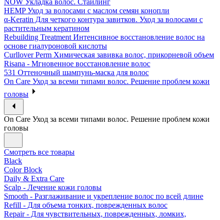
NOW Укладка волос. Стайлинг
HEMP Уход за волосами с маслом семян конопли
α-Keratin Для четкого контура завитков. Уход за волосами с
растительным кератином
Rebuilding Treatment Интенсивное восстановление волос на
основе гиалуроновой кислоты
Curllover Perm Химическая завивка волос, прикорневой объем
Risana - Мгновенное восстановление волос
531 Оттеночный шампунь-маска для волос
On Care Уход за всеми типами волос. Решение проблем кожи
головы
On Care Уход за всеми типами волос. Решение проблем кожи
головы
Смотреть все товары
Black
Color Block
Daily & Extra Care
Scalp - Лечение кожи головы
Smooth - Разглаживание и укрепление волос по всей длине
Refill - Для объема тонких, поврежденных волос
Repair - Для чувствительных, поврежденных, ломких,