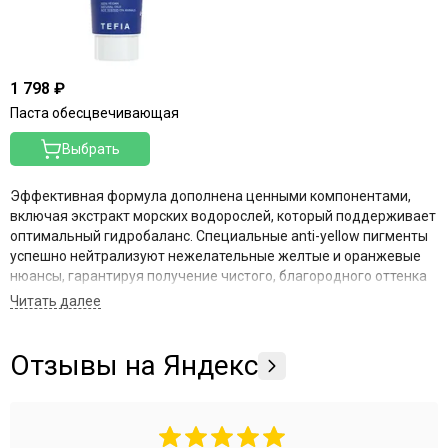
1 798 ₽
Паста обесцвечивающая
Выбрать
Эффективная формула дополнена ценными компонентами,
включая экстракт морских водорослей, который поддерживает
оптимальный гидробаланс.
Специальные anti-yellow пигменты
успешно нейтрализуют нежелательные желтые и оранжевые
нюансы, гарантируя получение чистого, благородного оттенка
блонд.
Выбирая
Tefia Ambient Bleach
, вы получаете безупречный
результат осветления без компромиссов.
Подарите своим
Отзывы на Яндекс
волосам салонную прочность, сияющую чищину цвета и
надежную защиту благодаря передовым разработкам
итальянских экспертов.