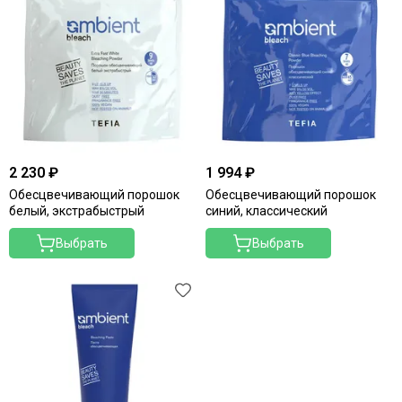
нюансов волос
Teotema
AMBIENT long - Для ухода за длинными волосами с
растительным кератином
2 230 ₽
1 994 ₽
Обесцвечивающий порошок
Обесцвечивающий порошок
белый, экстрабыстрый
синий, классический
Выбрать
Выбрать