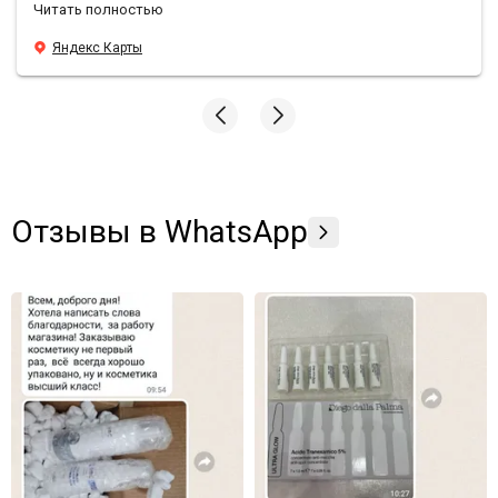
Читать полностью
заказами подарочки❤️ Эффект от антивозрастной
уходовой косметики просто вау, средства действительно
Яндекс Карты
борятся с морщинами, лицо свежее и блестящее, даже в
те моменты, когда хронический недосып. У Sunshine
преимущества по всем фронтам, всем подругам и
знакомым рекомендую заказывать здесь🫶🏼
Отзывы в WhatsApp