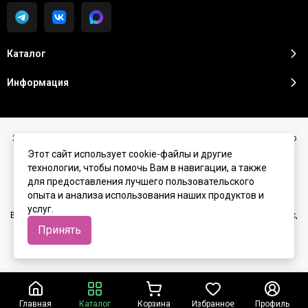
Каталог
Информация
2026 © Sunshine Premium | Косметика премиум класса для домашнего
ухода.
Карта сайта
Этот сайт использует cookie-файлы и другие
технологии, чтобы помочь Вам в навигации, а также
для предоставления лучшего пользовательского
опыта и анализа использования наших продуктов и
услуг.
Вся представленная на сайте информация, касающаяся характеристик,
стоимости товаров и услуг, носит информационный характер и ни при
Принять
каких условиях не является публичной офертой, определяемой
положениями Статьи 437(2) Гражданского кодекса РФ.
Главная
Каталог
Корзина
Избранное
Профиль