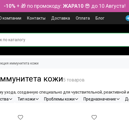
-10%
+ 🎁 по промокоду:
ЖАРА10
😎 до 10 Августа!
О компании
Контакты
Доставка
Оплата
Блог
екция иммунитета кожи
иммунитета кожи
у ухода, созданную специально для чувствительной, реактивной 
ства
Тип кожи
Проблемы кожи
Предназначение
Д