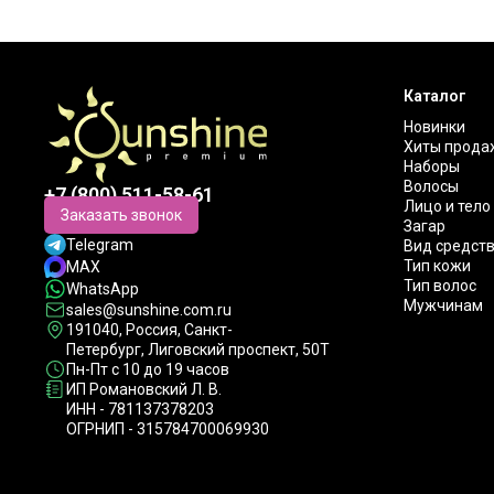
Каталог
Новинки
Хиты прода
Наборы
Волосы
+7 (800) 511-58-61
Лицо и тело
Заказать звонок
Загар
Telegram
Вид средст
Тип кожи
MAX
Тип волос
WhatsApp
Мужчинам
sales@sunshine.com.ru
191040
, Россия, Санкт-
Петербург,
Лиговский проспект, 50Т
Пн-Пт с 10 до 19 часов
ИП Романовский Л. В.
ИНН - 781137378203
ОГРНИП - 315784700069930