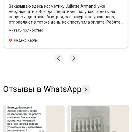
Заказываю здесь косметику Juliette Armand, уже
неоднокоатно. Всегда оперативно получаю ответы на
вопросы, доставка быстрая, все аккуратно упаковано,
отправляют в тот же день, как поступила оплата. Ребята
всегда предоставляют хорошие скидки и кладут с
Читать полностью
заказами подарочки❤️ Эффект от антивозрастной
уходовой косметики просто вау, средства действительно
Яндекс Карты
борятся с морщинами, лицо свежее и блестящее, даже в
те моменты, когда хронический недосып. У Sunshine
преимущества по всем фронтам, всем подругам и
знакомым рекомендую заказывать здесь🫶🏼
Отзывы в WhatsApp