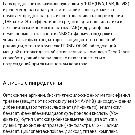
Labs предлагает максимальную защиту 100+ (UVA, UVB, IR, VIS)
и рекомендован для чувствительной к солнцу кожи. Он
помогает предотвращать и восстанавливать повреждения
ДНК кожи. Это эффективное средство для профилактики и
лечения актинического кератоза (АК) и других форм
немеланомного рака кожи (NMSC). Формула содержит
уникальные фильтры, которые защищают от солнечной
радиации, а также комплекс FERNBLOCK®, обладающий
мощной антиоксидантной активностью, и комплекс GenoRepair,
способствующий профилактике и восстановлению
повреждений при актиническом кератозе.
Активные ингредиенты
Октокрилен, аргинин, бис-этилгексилоксифенол метоксифенил
триазин (защита от коротких лучей УФА/УФВ), дисодиум фенил
дибензимидазол тетрасульфонат (УФ-фильтр), этилгексил
бензоат, фенилбензимидазол сульфоновой кислоты (УФ-
фильтр), бутил метоксидибензоилметан (защита от УФА-
лучей), трис-бифенил триазин (УФ-фильтр), С12-15 алкил
бензоат, циклопентасилоксан, диоксид титана, комплекс