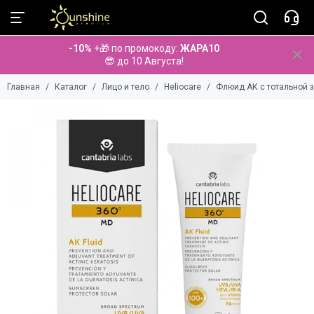
Лицо и тело
-10%
+🎁 по промокоду:
ЖАРА10
Смотреть все бренды
😎 до 10 Августа!
Aminu
Главная
Каталог
Лицо и тело
Heliocare
Флюид АК с тотальной 
Anna Lotan
Anna Lotan PRO
BeauuGreen
Bio Medical Care
BiRetix
BolCa
Cholley
Cipirica
Dermatime
Diego dalla Palma
Dr. Baumann
Dr. Spiller
Elancyl
Eldan