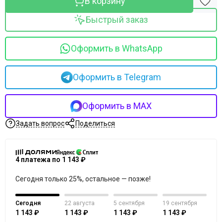
В корзину
Merique
Mesopharm Professional
Быстрый заказ
Metatron
Neoretin Discrom Control
Оформить в WhatsApp
Obagi
Ondevie
Peel Medical
Оформить в Telegram
Phytoceane
Phytomer
Оформить в MAX
Resedaodor
Reviderm
Задать вопрос
Поделиться
Rhea
Shiki No Nagomi
Skeyndor
4 платежа по 1 143 ₽
Skincouture
Сегодня только 25%, остальное — позже!
Skinosophy
Skin Resist
Skintellectual Solutions
Сегодня
22 августа
5 сентября
19 сентября
1 143 ₽
1 143 ₽
1 143 ₽
1 143 ₽
Tegoder