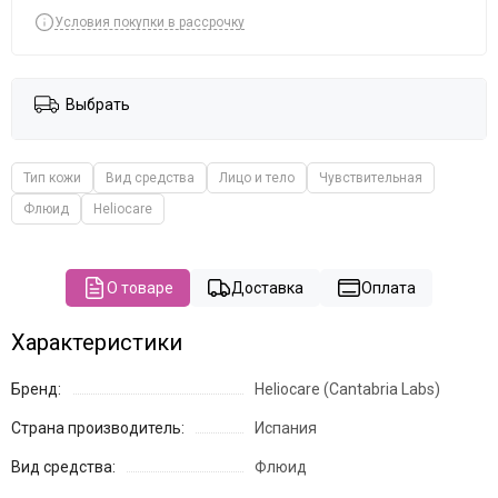
The Potted Plant
Условия покупки в рассрочку
Theraphyto
Tete
VERAMORE
Выбрать
VIE
Vivax
YU.R Skin Solution
Тип кожи
Вид средства
Лицо и тело
Чувствительная
Флюид
Heliocare
О товаре
Доставка
Оплата
Характеристики
Бренд:
Heliocare (Cantabria Labs)
Страна производитель:
Испания
Вид средства:
Флюид