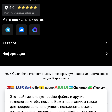
Мы в социальных сетях
Каталог
Информация
2026 © Sunshine Premium | Косметика премиум класса для домашнего
ухода.
Карта сайта
Этот сайт использует cookie-файлы и другие
технологии, чтобы помочь Вам в навигации, а также
Вся представленная на сайте информация, касающаяся характеристик,
стоимости товаров и услуг, носит информационный характер и ни при
для предоставления лучшего пользовательского
каких условиях не является публичной офертой, определяемой
опыта и анализа использования наших продуктов и