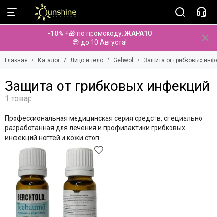
Лицо и тело
Gehwol
-10%
+🎁 по промокоду:
ЖАРА10
Смотреть все бренды
Смотреть все товары
😎 до 10 Августа!
Aminu
Gehwol-med
Главная
Каталог
Лицо и тело
Gehwol
Защита от грибковых инф
Anna Lotan
Основной уход за кожей
Anna Lotan PRO
Gehwol Fusskraft - уход на основе масла горной сосны
Защита от грибковых инфекций
BeauuGreen
Защита от грибковых инфекций
Bio Medical Care
BiRetix
Профессиональная медицинская серия средств, специально
BolCa
разработанная для лечения и профилактики грибковых
Cholley
инфекций ногтей и кожи стоп
.
Cipirica
Dermatime
Diego dalla Palma
Dr. Baumann
Dr. Spiller
Elancyl
Eldan