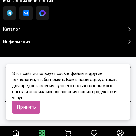
Мы в социальных сетях
Каталог
Информация
2026 © Sunshine Premium | Косметика премиум класса для домашнего
ухода.
Карта сайта
Этот сайт использует cookie-файлы и другие
технологии, чтобы помочь Вам в навигации, а также
для предоставления лучшего пользовательского
опыта и анализа использования наших продуктов и
услуг.
Вся представленная на сайте информация, касающаяся характеристик,
стоимости товаров и услуг, носит информационный характер и ни при
Принять
каких условиях не является публичной офертой, определяемой
положениями Статьи 437(2) Гражданского кодекса РФ.