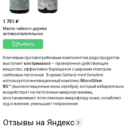
Endocare
Follement
Formula Dr. Lyuter
1 751 ₽
Gehwol
Масло чайного дерева
Germaine de Capuccini
антивоспалительное
GIGI
Выбрать
Heliocare
Hinoki Clinical
Ключевым противогрибковым компонентом ряда продуктов
Huma-Stemells
выступает
клотримазол
— проверенное действующее
Inspira: Alpina
вещество, эффективно борющееся с широким спектром
Intime Organique
грибковых патогенов
. В креме Gehwol-med Sensitive
используется инновационный комплекс
MicroSilver
Janssen Cosmetics
BG™
(высокоочищенные ионы серебра), который избирательно
Juliette Armand
воздействует на патогенные микроорганизмы,
Keenwell
восстанавливает естественную микрофлору кожи, ослабляет
Klapp
зуд и жжение, уменьшает покраснение.
Koreatida
Lamar
Отзывы на Яндекс
LeviSsime