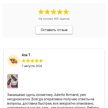
Merique
Mesopharm Professional
Metatron
Neoretin Discrom Control
На основе
400
оценок
Obagi
Ondevie
Оставить отзыв
Peel Medical
Phytoceane
Phytomer
Resedaodor
Аза Т.
Reviderm
Rhea
7 августа 2026
Shiki No Nagomi
Skeyndor
Skincouture
Skinosophy
Skin Resist
Заказываю здесь косметику Juliette Armand, уже
Skintellectual Solutions
неоднокоатно. Всегда оперативно получаю ответы на
вопросы, доставка быстрая, все аккуратно упаковано,
Tegoder
отправляют в тот же день, как поступила оплата. Ребята