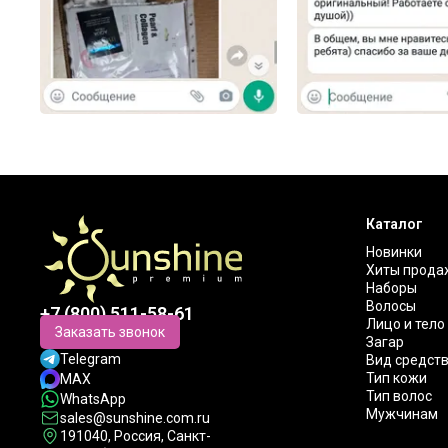
Каталог
Новинки
Хиты прода
Наборы
Волосы
+7 (800) 511-58-61
Лицо и тело
Заказать звонок
Загар
Telegram
Вид средст
Тип кожи
MAX
Тип волос
WhatsApp
Мужчинам
sales@sunshine.com.ru
191040
, Россия, Санкт-