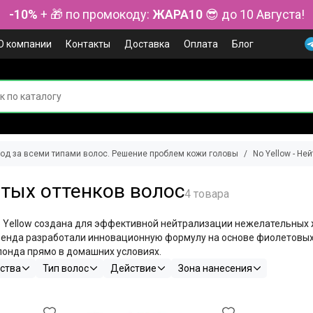
-10%
+ 🎁 по промокоду:
ЖАРА10
😎 до 10 Августа!
О компании
Контакты
Доставка
Оплата
Блог
ход за всеми типами волос. Решение проблем кожи головы
No Yellow - Н
лтых оттенков волос
 No Yellow создана для эффективной нейтрализации нежелательных 
ренда разработали инновационную формулу на основе фиолетовых 
лонда прямо в домашних условиях.
ства
Тип волос
Действие
Зона нанесения