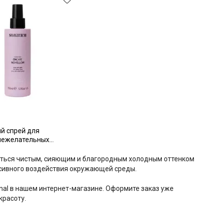
й спрей для
нежелательных
ков со светлых,
ых и седых волос
аться чистым, сияющим и благородным холодным оттенком
сивного воздействия окружающей среды.
nal в нашем интернет-магазине. Оформите заказ уже
красоту.