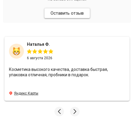
Выбирайте профессиональный подход к красоте вашей
прически, забудьте о компромиссах и позвольте себе
Оставить отзыв
выглядеть потрясающе каждый день вместе с передовыми
разработками любимого бренда.
Наталья Ф.
6 августа 2026
Косметика высокого качества, доставка быстрая,
упаковка отличная, пробники в подарок.
Яндекс Карты