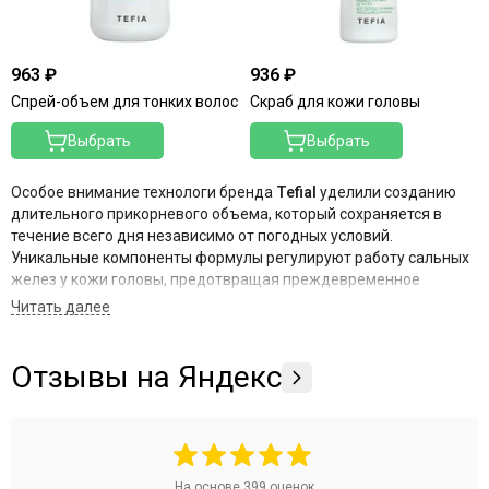
963 ₽
936 ₽
Спрей-объем для тонких волос
Скраб для кожи головы
Выбрать
Выбрать
Особое внимание технологи бренда
Tefial
уделили созданию
длительного прикорневого объема, который сохраняется в
течение всего дня независимо от погодных условий.
Уникальные компоненты формулы регулируют работу сальных
желез у кожи головы, предотвращая преждевременное
жирнение корней, из-за которого прическа часто теряет
пышность. Теперь вам не придется беспокоиться о головных
уборах или влажности — объем останется стойким, упругим и
эффектным с утра и до самого вечера.
Отзывы на Яндекс
Подарите своим волосам роскошную заботу и преображение с
коллекцией AMBIENT volume от Tefial! Наслаждайтесь легкими,
объемными, послушными и сияющими прядями, которые
привлекают восхищенные взгляды своей безупречностью.
На основе
399
оценок