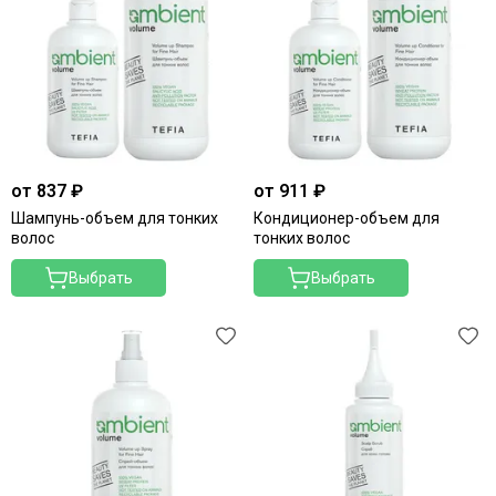
нюансов волос
Teotema
AMBIENT long - Для ухода за длинными волосами с
растительным кератином
от 837 ₽
от 911 ₽
Шампунь-объем для тонких
Кондиционер-объем для
волос
тонких волос
Выбрать
Выбрать