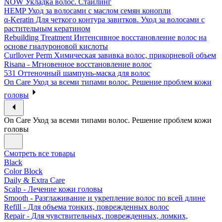
NOW Укладка волос. Стайлинг
HEMP Уход за волосами с маслом семян конопли
α-Keratin Для четкого контура завитков. Уход за волосами с
растительным кератином
Rebuilding Treatment Интенсивное восстановление волос на
основе гиалуроновой кислоты
Curllover Perm Химическая завивка волос, прикорневой объем
Risana - Мгновенное восстановление волос
531 Оттеночный шампунь-маска для волос
On Care Уход за всеми типами волос. Решение проблем кожи
головы
On Care Уход за всеми типами волос. Решение проблем кожи
головы
Смотреть все товары
Black
Color Block
Daily & Extra Care
Scalp - Лечение кожи головы
Smooth - Разглаживание и укрепление волос по всей длине
Refill - Для объема тонких, поврежденных волос
Repair - Для чувствительных, поврежденных, ломких,