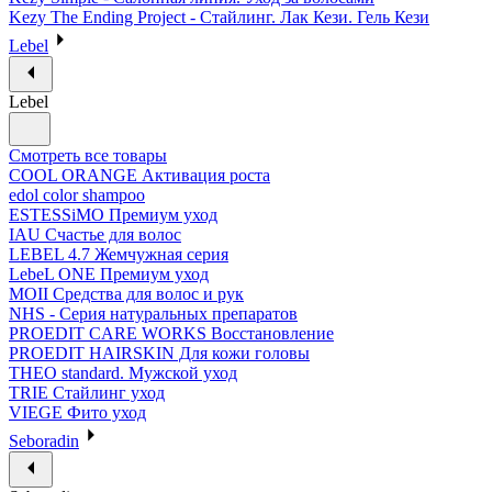
Kezy The Ending Project - Стайлинг. Лак Кези. Гель Кези
Lebel
Lebel
Смотреть все товары
COOL ORANGE Активация роста
edol color shampoo
ESTESSiMO Премиум уход
IAU Счастье для волос
LEBEL 4.7 Жемчужная серия
LebeL ONE Премиум уход
MOII Средства для волос и рук
NHS - Серия натуральных препаратов
PROEDIT CARE WORKS Восстановление
PROEDIT HAIRSKIN Для кожи головы
THEO standard. Мужской уход
TRIE Стайлинг уход
VIEGE Фито уход
Seboradin