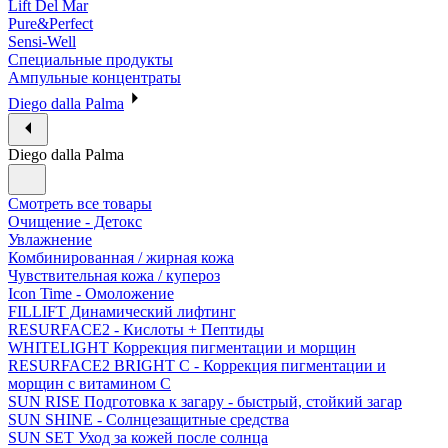
Lift Del Mar
Pure&Perfect
Sensi-Well
Специальные продукты
Ампульные концентраты
Diego dalla Palma
Diego dalla Palma
Смотреть все товары
Очищение - Детокс
Увлажнение
Комбинированная / жирная кожа
Чувствительная кожа / купероз
Icon Time - Омоложение
FILLIFT Динамический лифтинг
RESURFACE2 - Кислоты + Пептиды
WHITELIGHT Коррекция пигментации и морщин
RESURFACE2 BRIGHT C - Коррекция пигментации и
морщин с витамином С
SUN RISE Подготовка к загару - быстрый, стойкий загар
SUN SHINE - Солнцезащитные средства
SUN SET Уход за кожей после солнца