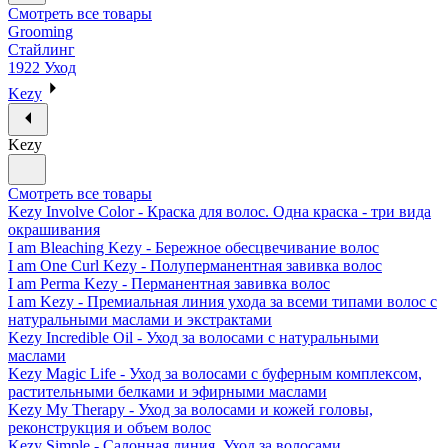
Смотреть все товары
Grooming
Стайлинг
1922 Уход
Kezy
Kezy
Смотреть все товары
Kezy Involve Color - Краска для волос. Одна краска - три вида
окрашивания
I am Bleaching Kezy - Бережное обесцвечивание волос
I am One Curl Kezy - Полуперманентная завивка волос
I am Perma Kezy - Перманентная завивка волос
I am Kezy - Премиальная линия ухода за всеми типами волос с
натуральными маслами и экстрактами
Kezy Incredible Oil - Уход за волосами с натуральными
маслами
Kezy Magic Life - Уход за волосами с буферным комплексом,
растительными белками и эфирными маслами
Kezy My Therapy - Уход за волосами и кожей головы,
реконструкция и объем волос
Kezy Simple - Салонная линия. Уход за волосами