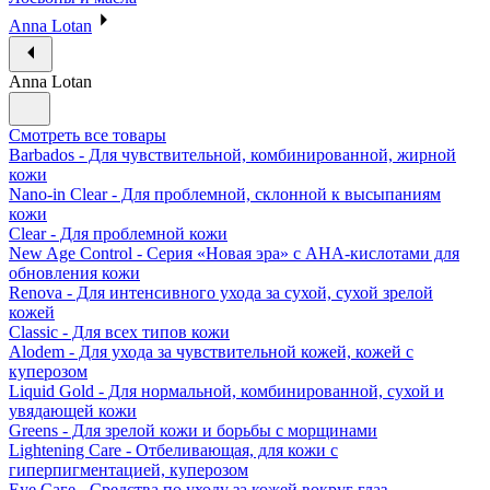
Anna Lotan
Anna Lotan
Смотреть все товары
Barbados - Для чувствительной, комбинированной, жирной
кожи
Nano-in Clear - Для проблемной, склонной к высыпаниям
кожи
Clear - Для проблемной кожи
New Age Control - Серия «Новая эра» с АНА-кислотами для
обновления кожи
Renova - Для интенсивного ухода за сухой, сухой зрелой
кожей
Classic - Для всех типов кожи
Alodem - Для ухода за чувствительной кожей, кожей с
куперозом
Liquid Gold - Для нормальной, комбинированной, сухой и
увядающей кожи
Greens - Для зрелой кожи и борьбы с морщинами
Lightening Care - Отбеливающая, для кожи с
гиперпигментацией, куперозом
Eye Саге - Средства по уходу за кожей вокруг глаз