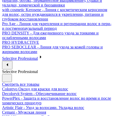
(кератин, ботокс, перманентное выпрямление), сушки и
укладки, химической и биозавивки
with cosmetic Kerosene - Линия с косметическим керосином
для волос, остро нуждающихся в укреплении, питании и
глубоком восстановлении
Pro Age - Линия для укрепления и регенерации волос в пери-
и постменопаузальный период
PRO DENSITY - Для ежедневного ухода за тонкими и
ослабленными волосами
PRO HYDRACTIVE
PRO SEBOCLEAR - Линия для ухода за кожей головы и
жирными волосами
Selective Professional
Selective Professional
Смотреть все товары
Colorevo Оксид для краски для волос
Decolorvit System - Обесцвечивание волос
PowerPlex - Защита и восстановление волос во время и после
химических процедур
Artistic Flair - Уход за волосами. Укладка волос
Cemani - Мужская линия