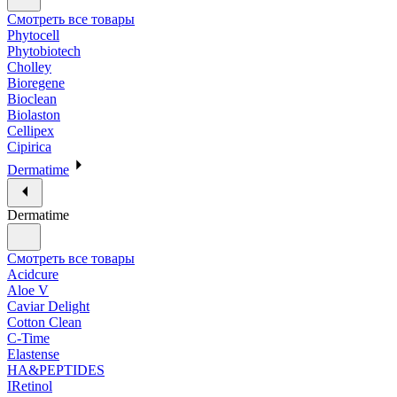
Смотреть все товары
Phytocell
Phytobiotech
Cholley
Bioregene
Bioclean
Biolaston
Cellipex
Cipirica
Dermatime
Dermatime
Смотреть все товары
Acidcure
Aloe V
Caviar Delight
Cotton Clean
C-Time
Elastense
HA&PEPTIDES
IRetinol