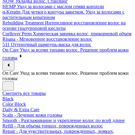
NOW Укладка волос. Стайлинг
HEMP Уход за волосами с маслом семян конопли
α-Keratin Для четкого контура завитков. Уход за волосами с
растительным кератином
Rebuilding Treatment Интенсивное восстановление волос на
основе гиалуроновой кислоты
Curllover Perm Химическая завивка волос, прикорневой объем
Risana - Мгновенное восстановление волос
531 Оттеночный шампунь-маска для волос
On Care Уход за всеми типами волос. Решение проблем кожи
головы
On Care Уход за всеми типами волос. Решение проблем кожи
головы
Смотреть все товары
Black
Color Block
Daily & Extra Care
Scalp - Лечение кожи головы
Smooth - Разглаживание и укрепление волос по всей длине
Refill - Для объема тонких, поврежденных волос
Repair - Для чувствительных, поврежденных, ломких,