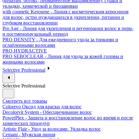
(кератин, ботокс, перманентное выпрямление), сушки и
укладки, химической и биозавивки
with cosmetic Kerosene - Линия с косметическим керосином
для волос, остро нуждающихся в укреплении, питании и
глубоком восстановлении
Pro Age - Линия для укрепления и регенерации волос в пери-
и постменопаузальный период
PRO DENSITY - Для ежедневного ухода за тонкими и
ослабленными волосами
PRO HYDRACTIVE
PRO SEBOCLEAR - Линия для ухода за кожей головы и
жирными волосами
Selective Professional
Selective Professional
Смотреть все товары
Colorevo Оксид для краски для волос
Decolorvit System - Обесцвечивание волос
PowerPlex - Защита и восстановление волос во время и после
химических процедур
Artistic Flair - Уход за волосами. Укладка волос
Cemani - Мужская линия