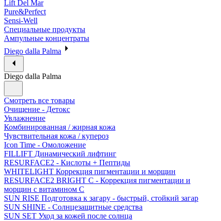
Lift Del Mar
Pure&Perfect
Sensi-Well
Специальные продукты
Ампульные концентраты
Diego dalla Palma
Diego dalla Palma
Смотреть все товары
Очищение - Детокс
Увлажнение
Комбинированная / жирная кожа
Чувствительная кожа / купероз
Icon Time - Омоложение
FILLIFT Динамический лифтинг
RESURFACE2 - Кислоты + Пептиды
WHITELIGHT Коррекция пигментации и морщин
RESURFACE2 BRIGHT C - Коррекция пигментации и
морщин с витамином С
SUN RISE Подготовка к загару - быстрый, стойкий загар
SUN SHINE - Солнцезащитные средства
SUN SET Уход за кожей после солнца