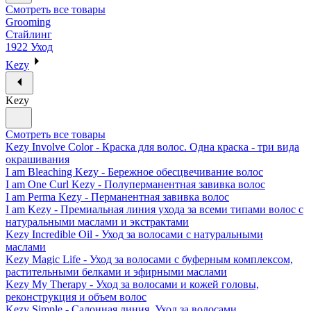
Смотреть все товары
Grooming
Стайлинг
1922 Уход
Kezy
Kezy
Смотреть все товары
Kezy Involve Color - Краска для волос. Одна краска - три вида
окрашивания
I am Bleaching Kezy - Бережное обесцвечивание волос
I am One Curl Kezy - Полуперманентная завивка волос
I am Perma Kezy - Перманентная завивка волос
I am Kezy - Премиальная линия ухода за всеми типами волос с
натуральными маслами и экстрактами
Kezy Incredible Oil - Уход за волосами с натуральными
маслами
Kezy Magic Life - Уход за волосами с буферным комплексом,
растительными белками и эфирными маслами
Kezy My Therapy - Уход за волосами и кожей головы,
реконструкция и объем волос
Kezy Simple - Салонная линия. Уход за волосами