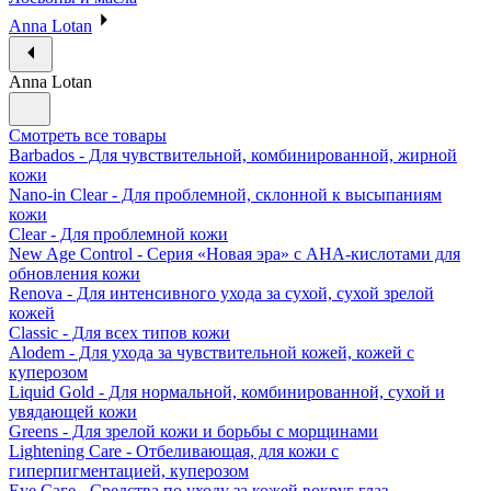
Anna Lotan
Anna Lotan
Смотреть все товары
Barbados - Для чувствительной, комбинированной, жирной
кожи
Nano-in Clear - Для проблемной, склонной к высыпаниям
кожи
Clear - Для проблемной кожи
New Age Control - Серия «Новая эра» с АНА-кислотами для
обновления кожи
Renova - Для интенсивного ухода за сухой, сухой зрелой
кожей
Classic - Для всех типов кожи
Alodem - Для ухода за чувствительной кожей, кожей с
куперозом
Liquid Gold - Для нормальной, комбинированной, сухой и
увядающей кожи
Greens - Для зрелой кожи и борьбы с морщинами
Lightening Care - Отбеливающая, для кожи с
гиперпигментацией, куперозом
Eye Саге - Средства по уходу за кожей вокруг глаз