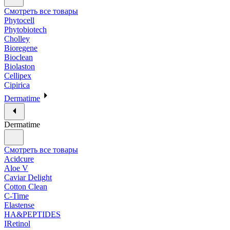
Смотреть все товары
Phytocell
Phytobiotech
Cholley
Bioregene
Bioclean
Biolaston
Cellipex
Cipirica
Dermatime
Dermatime
Смотреть все товары
Acidcure
Aloe V
Caviar Delight
Cotton Clean
C-Time
Elastense
HA&PEPTIDES
IRetinol