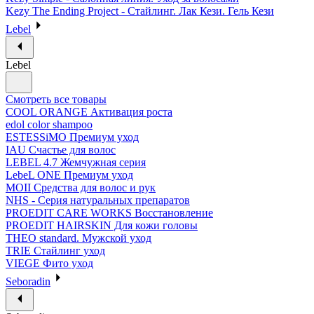
Kezy The Ending Project - Стайлинг. Лак Кези. Гель Кези
Lebel
Lebel
Смотреть все товары
COOL ORANGE Активация роста
edol color shampoo
ESTESSiMO Премиум уход
IAU Счастье для волос
LEBEL 4.7 Жемчужная серия
LebeL ONE Премиум уход
MOII Средства для волос и рук
NHS - Серия натуральных препаратов
PROEDIT CARE WORKS Восстановление
PROEDIT HAIRSKIN Для кожи головы
THEO standard. Мужской уход
TRIE Стайлинг уход
VIEGE Фито уход
Seboradin