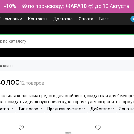
-10%
+ 🎁 по промокоду:
ЖАРА10
😎 до 10 Августа!
О компании
Контакты
Доставка
Оплата
Блог
ка волос
волос
нальная коллекция средств для стайлинга, созданная для безупре
т создать идеальную прическу, которая будет сохранять форму в
ства
Тип волос
Предназначение
Действие
Зона н