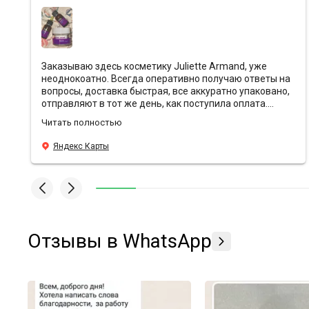
Заказываю здесь косметику Juliette Armand, уже
неоднокоатно. Всегда оперативно получаю ответы на
вопросы, доставка быстрая, все аккуратно упаковано,
отправляют в тот же день, как поступила оплата.
Ребята всегда предоставляют хорошие скидки и
Читать полностью
кладут с заказами подарочки❤️ Эффект от
антивозрастной уходовой косметики просто вау,
Яндекс Карты
средства действительно борятся с морщинами, лицо
свежее и блестящее, даже в те моменты, когда
хронический недосып. У Sunshine преимущества по
всем фронтам, всем подругам и знакомым
рекомендую заказывать здесь🫶🏼
Отзывы в WhatsApp