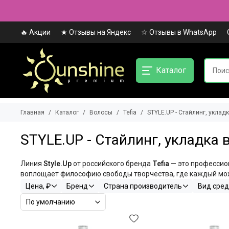
🔥 Акции
★ Отзывы на Яндекс
☆ Отзывы в WhatsApp
Каталог
Главная
Каталог
Волосы
Tefia
STYLE.UP - Стайлинг, уклад
STYLE.UP - Стайлинг, укладка 
Линия
Style.Up
от российского бренда
Tefia
— это профессио
воплощает философию свободы творчества, где каждый може
Цена, ₽
Бренд
Страна производитель
Вид сред