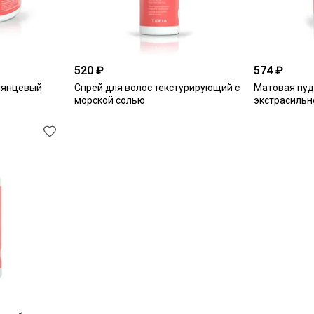
520 ₽
574 ₽
глянцевый
Спрей для волос текстурирующий с
Матовая пуд
морской солью
экстрасильн