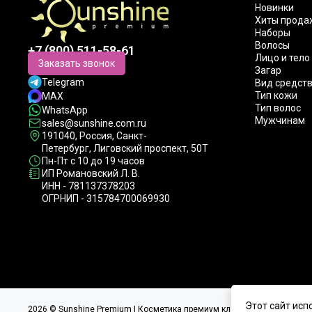
Новинки
Хиты прода
Наборы
Волосы
+7 (800) 511-58-61
Лицо и тело
Заказать звонок
Загар
Telegram
Вид средст
Тип кожи
MAX
Тип волос
WhatsApp
Мужчинам
sales@sunshine.com.ru
191040
, Россия, Санкт-
Петербург,
Лиговский проспект, 50Т
Пн-Пт с 10 до 19 часов
ИП Романовский Л. В.
ИНН - 781137378203
ОГРНИП - 315784700069930
Этот сайт исп
2026 © Sunshine Premium | Косметика премиум класса для домашнег