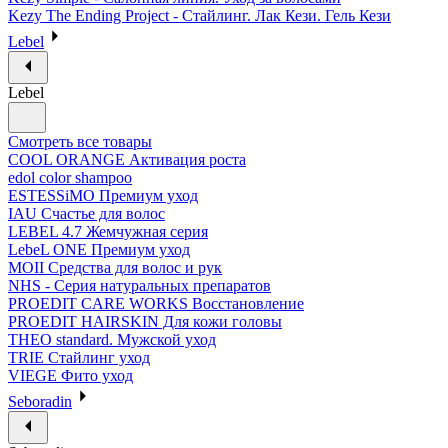
Kezy The Ending Project - Стайлинг. Лак Кези. Гель Кези
Lebel
Lebel
Смотреть все товары
COOL ORANGE Активация роста
edol color shampoo
ESTESSiMO Премиум уход
IAU Счастье для волос
LEBEL 4.7 Жемчужная серия
LebeL ONE Премиум уход
MOII Средства для волос и рук
NHS - Серия натуральных препаратов
PROEDIT CARE WORKS Восстановление
PROEDIT HAIRSKIN Для кожи головы
THEO standard. Мужской уход
TRIE Стайлинг уход
VIEGE Фито уход
Seboradin