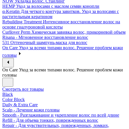
NOW Укладка волос. Стайлинг
HEMP Уход за волосами с маслом семян конопли
α-Keratin Для четкого контура завитков. Уход за волосами с
растительным кератином
Rebuilding Treatment Интенсивное восстановление волос на
основе гиалуроновой кислоты
Curllover Perm Химическая завивка волос, прикорневой объем
Risana - Мгновенное восстановление волос
531 Оттеночный шампунь-маска для волос
On Care Уход за всеми типами волос. Решение проблем кожи
головы
On Care Уход за всеми типами волос. Решение проблем кожи
головы
Смотреть все товары
Black
Color Block
Daily & Extra Care
Scalp - Лечение кожи головы
Smooth - Разглаживание и укрепление волос по всей длине
Refill - Для объема тонких, поврежденных волос
Repair - Для чувствительных, поврежденных, ломких,