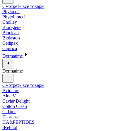
Смотреть все товары
Phytocell
Phytobiotech
Cholley
Bioregene
Bioclean
Biolaston
Cellipex
Cipirica
Dermatime
Dermatime
Смотреть все товары
Acidcure
Aloe V
Caviar Delight
Cotton Clean
C-Time
Elastense
HA&PEPTIDES
IRetinol