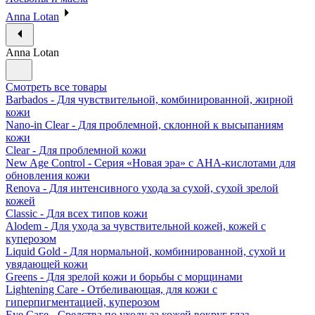
Anna Lotan
Anna Lotan
Смотреть все товары
Barbados - Для чувствительной, комбинированной, жирной
кожи
Nano-in Clear - Для проблемной, склонной к высыпаниям
кожи
Clear - Для проблемной кожи
New Age Control - Серия «Новая эра» с АНА-кислотами для
обновления кожи
Renova - Для интенсивного ухода за сухой, сухой зрелой
кожей
Classic - Для всех типов кожи
Alodem - Для ухода за чувствительной кожей, кожей с
куперозом
Liquid Gold - Для нормальной, комбинированной, сухой и
увядающей кожи
Greens - Для зрелой кожи и борьбы с морщинами
Lightening Care - Отбеливающая, для кожи с
гиперпигментацией, куперозом
Eye Саге - Средства по уходу за кожей вокруг глаз