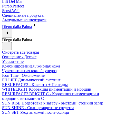
Lift Del Mar
Pure&Perfect
Sensi-Well
Специальные продукты
Ампульные концентраты
Diego dalla Palma
Diego dalla Palma
Смотреть все товары
Очищение - Детокс
Увлажнение
Комбинированная / жирная кожа
Чувствительная кожа / купероз
Icon Time - Омоложение
FILLIFT Динамический лифтинг
RESURFACE2 - Кислоты + Пептиды
WHITELIGHT Коррекция пигментации и морщин
RESURFACE2 BRIGHT C - Коррекция пигментации и
морщин с витамином С
SUN RISE Подготовка к загару - быстрый, стойкий загар
SUN SHINE - Солнцезащитные средства
SUN SET Уход за кожей после солнца