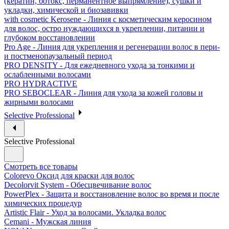
(кератин, ботокс, перманентное выпрямление), сушки и
укладки, химической и биозавивки
with cosmetic Kerosene - Линия с косметическим керосином
для волос, остро нуждающихся в укреплении, питании и
глубоком восстановлении
Pro Age - Линия для укрепления и регенерации волос в пери-
и постменопаузальный период
PRO DENSITY - Для ежедневного ухода за тонкими и
ослабленными волосами
PRO HYDRACTIVE
PRO SEBOCLEAR - Линия для ухода за кожей головы и
жирными волосами
Selective Professional
Selective Professional
Смотреть все товары
Colorevo Оксид для краски для волос
Decolorvit System - Обесцвечивание волос
PowerPlex - Защита и восстановление волос во время и после
химических процедур
Artistic Flair - Уход за волосами. Укладка волос
Cemani - Мужская линия