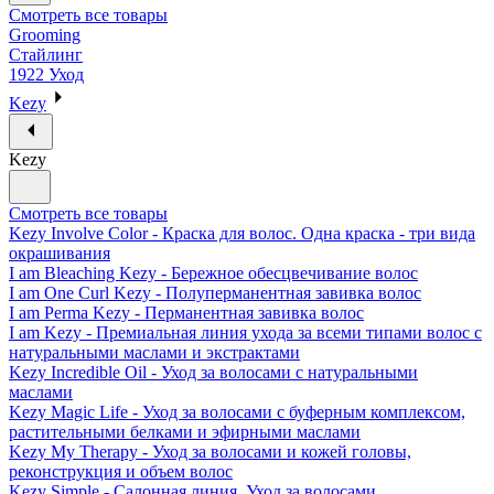
Смотреть все товары
Grooming
Стайлинг
1922 Уход
Kezy
Kezy
Смотреть все товары
Kezy Involve Color - Краска для волос. Одна краска - три вида
окрашивания
I am Bleaching Kezy - Бережное обесцвечивание волос
I am One Curl Kezy - Полуперманентная завивка волос
I am Perma Kezy - Перманентная завивка волос
I am Kezy - Премиальная линия ухода за всеми типами волос с
натуральными маслами и экстрактами
Kezy Incredible Oil - Уход за волосами с натуральными
маслами
Kezy Magic Life - Уход за волосами с буферным комплексом,
растительными белками и эфирными маслами
Kezy My Therapy - Уход за волосами и кожей головы,
реконструкция и объем волос
Kezy Simple - Салонная линия. Уход за волосами