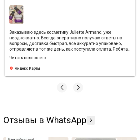
регулярного применения достигается интенсивный лифтинг-
эффект и заметное улучшение контуров.
Заказываю здесь косметику Juliette Armand, уже
неоднокоатно. Всегда оперативно получаю ответы на
вопросы, доставка быстрая, все аккуратно упаковано,
отправляют в тот же день, как поступила оплата. Ребята
всегда предоставляют хорошие скидки и кладут с
Читать полностью
заказами подарочки❤️ Эффект от антивозрастной
уходовой косметики просто вау, средства действительно
Яндекс Карты
борятся с морщинами, лицо свежее и блестящее, даже в
те моменты, когда хронический недосып. У Sunshine
преимущества по всем фронтам, всем подругам и
знакомым рекомендую заказывать здесь🫶🏼
Отзывы в WhatsApp