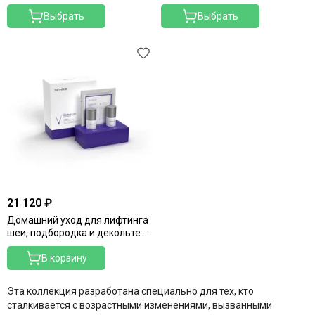
Merique
Выбрать
Выбрать
Mesopharm Professional
Metatron
Neoretin Discrom Control
Obagi
Ondevie
Peel Medical
Phytoceane
Phytomer
Resedaodor
Reviderm
Rhea
21 120 ₽
Shiki No Nagomi
Домашний уход для лифтинга
Skeyndor
шеи, подбородка и декольте V-
Skincouture
shape
Skinosophy
В корзину
Skin Resist
Skintellectual Solutions
Эта коллекция разработана специально для тех, кто
сталкивается с возрастными изменениями, вызванными
Tegoder