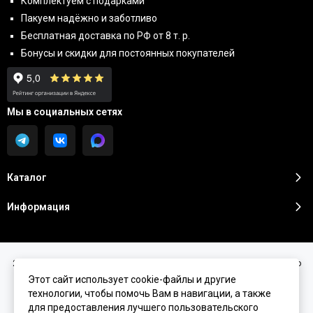
Комплектуем с подарками
Пакуем надёжно и заботливо
Бесплатная доставка по РФ от 8 т. р.
Бонусы и скидки для постоянных покупателей
Мы в социальных сетях
Каталог
Информация
2026 © Sunshine Premium | Косметика премиум класса для домашнего
ухода.
Карта сайта
Этот сайт использует cookie-файлы и другие
технологии, чтобы помочь Вам в навигации, а также
для предоставления лучшего пользовательского