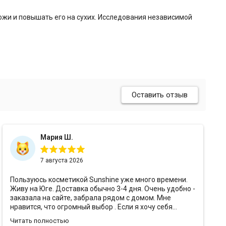
ожи и повышать его на сухих. Исследования независимой
Оставить отзыв
Мария Ш.
7 августа 2026
Пользуюсь косметикой Sunshine уже много времени.
Живу на Юге. Доставка обычно 3-4 дня. Очень удобно -
заказала на сайте, забрала рядом с домом. Мне
нравится, что огромный выбор . Если я хочу себя
порадовать - беру что-то премиальное, или же
Читать полностью
использую то, к чему привыкла. Мне нравится, что есть