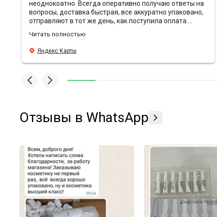
неоднокоатно. Всегда оперативно получаю ответы на
вопросы, доставка быстрая, все аккуратно упаковано,
отправляют в тот же день, как поступила оплата.
Ребята всегда предоставляют хорошие скидки и
Читать полностью
кладут с заказами подарочки❤️ Эффект от
антивозрастной уходовой косметики просто вау,
Яндекс Карты
средства действительно борятся с морщинами, лицо
свежее и блестящее, даже в те моменты, когда
хронический недосып. У Sunshine преимущества по
всем фронтам, всем подругам и знакомым
рекомендую заказывать здесь🫶🏼
Отзывы в WhatsApp