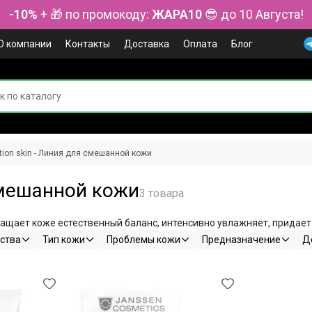
-10%
+ 🎁 по промокоду:
ЖАРА10
😎 до 10 Августа!
О компании
Контакты
Доставка
Оплата
Блог
ion skin - Линия для смешанной кожи
 смешанной кожи
щает коже естественный баланс, интенсивно увлажняет, придает
ства
Тип кожи
Проблемы кожи
Предназначение
Д