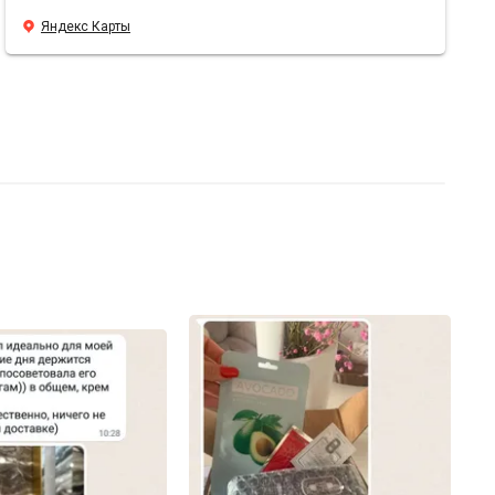
консультант 📝. Я пишу потребность и мне предлагают
Яндекс Карты
много вариантов. Мне нравится упаковка 📦. Все очень
аккуратно, надежно упаковано. Отслеживают сроки
годности. Мне нравится, что есть подарочки 🌸. В этот
раз положили крем Rosemary от Yur me - восторг 🤌.
Положила себе в корзину с розой, для питания
Благодарю команду и желаю вам процветания! 🔝💜