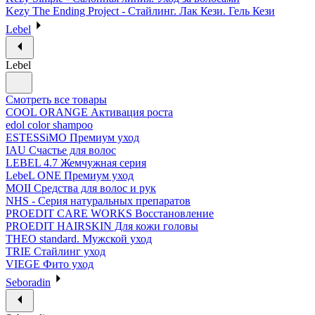
Kezy The Ending Project - Стайлинг. Лак Кези. Гель Кези
Lebel
Lebel
Смотреть все товары
COOL ORANGE Активация роста
edol color shampoo
ESTESSiMO Премиум уход
IAU Счастье для волос
LEBEL 4.7 Жемчужная серия
LebeL ONE Премиум уход
MOII Средства для волос и рук
NHS - Серия натуральных препаратов
PROEDIT CARE WORKS Восстановление
PROEDIT HAIRSKIN Для кожи головы
THEO standard. Мужской уход
TRIE Стайлинг уход
VIEGE Фито уход
Seboradin