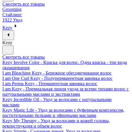
Смотреть все товары
Grooming
Стайлинг
1922 Уход
Kezy
Kezy
Смотреть все товары
Kezy Involve Color - Краска для волос. Одна краска - три вида
окрашивания
I am Bleaching Kezy - Бережное обесцвечивание волос
I am One Curl Kezy - Полуперманентная завивка волос
I am Perma Kezy - Перманентная завивка волос
I am Kezy - Премиальная линия ухода за всеми типами волос с
натуральными маслами и экстрактами
Kezy Incredible Oil - Уход за волосами с натуральными
маслами
Kezy Magic Life - Уход за волосами с буферным комплексом,
растительными белками и эфирными маслами
Kezy My Therapy - Уход за волосами и кожей головы,
реконструкция и объем волос
Kezy Simple - Салонная линия. Уход за волосами