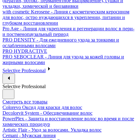
(кератин, ботокс, перманентное выпрямление), сушки и
укладки, химической и биозавивки
with cosmetic Kerosene - Линия с косметическим керосином
для волос, остро нуждающихся в укреплении, питании и
глубоком восстановлении
Pro Age - Линия для укрепления и регенерации волос в пери-
и постменопаузальный период
PRO DENSITY - Для ежедневного ухода за тонкими и
ослабленными волосами
PRO HYDRACTIVE
PRO SEBOCLEAR - Линия для ухода за кожей головы и
жирными волосами
Selective Professional
Selective Professional
Смотреть все товары
Colorevo Оксид для краски для волос
Decolorvit System - Обесцвечивание волос
PowerPlex - Защита и восстановление волос во время и после
химических процедур
Artistic Flair - Уход за волосами. Укладка волос
Cemani - Мужская линия