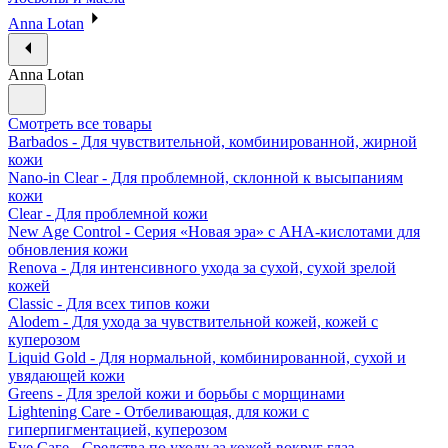
Anna Lotan
Anna Lotan
Смотреть все товары
Barbados - Для чувствительной, комбинированной, жирной
кожи
Nano-in Clear - Для проблемной, склонной к высыпаниям
кожи
Clear - Для проблемной кожи
New Age Control - Серия «Новая эра» с АНА-кислотами для
обновления кожи
Renova - Для интенсивного ухода за сухой, сухой зрелой
кожей
Classic - Для всех типов кожи
Alodem - Для ухода за чувствительной кожей, кожей с
куперозом
Liquid Gold - Для нормальной, комбинированной, сухой и
увядающей кожи
Greens - Для зрелой кожи и борьбы с морщинами
Lightening Care - Отбеливающая, для кожи с
гиперпигментацией, куперозом
Eye Саге - Средства по уходу за кожей вокруг глаз