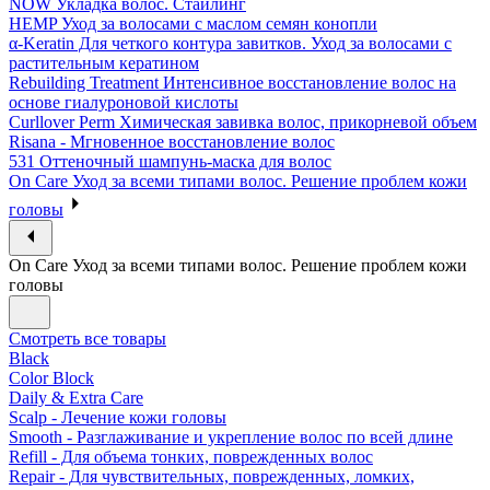
NOW Укладка волос. Стайлинг
HEMP Уход за волосами с маслом семян конопли
α-Keratin Для четкого контура завитков. Уход за волосами с
растительным кератином
Rebuilding Treatment Интенсивное восстановление волос на
основе гиалуроновой кислоты
Curllover Perm Химическая завивка волос, прикорневой объем
Risana - Мгновенное восстановление волос
531 Оттеночный шампунь-маска для волос
On Care Уход за всеми типами волос. Решение проблем кожи
головы
On Care Уход за всеми типами волос. Решение проблем кожи
головы
Смотреть все товары
Black
Color Block
Daily & Extra Care
Scalp - Лечение кожи головы
Smooth - Разглаживание и укрепление волос по всей длине
Refill - Для объема тонких, поврежденных волос
Repair - Для чувствительных, поврежденных, ломких,