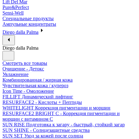
Lift Del Mar
Pure&Perfect
Sensi-Well
Специальные продукты
Ампульные концентраты
Diego dalla Palma
Diego dalla Palma
Смотреть все товары
Очищение - Детокс
Увлажнение
Комбинированная / жирная кожа
Чувствительная кожа / купероз
Icon Time - Омоложение
FILLIFT Динамический лифтинг
RESURFACE2 - Кислоты + Пептиды
WHITELIGHT Коррекция пигментации и морщин
RESURFACE2 BRIGHT C - Коррекция пигментации и
морщин с витамином С
SUN RISE Подготовка к загару - быстрый, стойкий загар
SUN SHINE - Солнцезащитные средства
SUN SET Уход за кожей после солнца