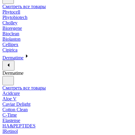
Смотреть все товары
Phytocell
Phytobiotech
Cholley
Bioregene
Bioclean
Biolaston
Cellipex
Cipirica
Dermatime
Dermatime
Смотреть все товары
Acidcure
Aloe V
Caviar Delight
Cotton Clean
C-Time
Elastense
HA&PEPTIDES
IRetinol