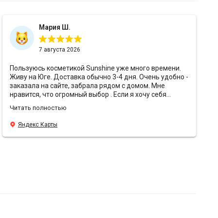
Мария Ш.
7 августа 2026
Пользуюсь косметикой Sunshine уже много времени.
Живу на Юге. Доставка обычно 3-4 дня. Очень удобно -
заказала на сайте, забрала рядом с домом. Мне
нравится, что огромный выбор . Если я хочу себя
порадовать - беру что-то премиальное, или же
Читать полностью
использую то, к чему привыкла. Мне нравится, что есть
консультант 📝. Я пишу потребность и мне предлагают
Яндекс Карты
много вариантов. Мне нравится упаковка 📦. Все очень
аккуратно, надежно упаковано. Отслеживают сроки
годности. Мне нравится, что есть подарочки 🌸. В этот
раз положили крем Rosemary от Yur me - восторг 🤌.
Положила себе в корзину с розой, для питания
Благодарю команду и желаю вам процветания! 🔝💜