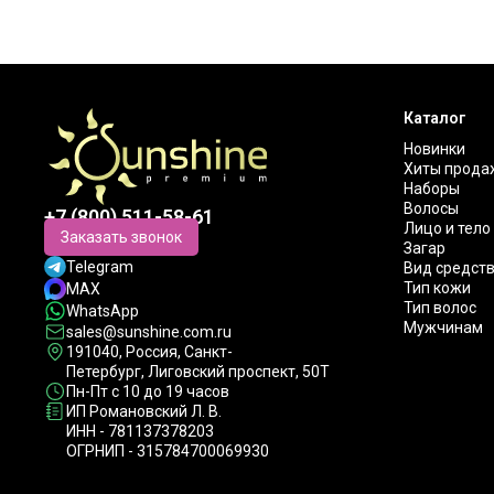
Каталог
Новинки
Хиты прода
Наборы
Волосы
+7 (800) 511-58-61
Лицо и тело
Заказать звонок
Загар
Telegram
Вид средст
Тип кожи
MAX
Тип волос
WhatsApp
Мужчинам
sales@sunshine.com.ru
191040
, Россия, Санкт-
Петербург,
Лиговский проспект, 50Т
Пн-Пт с 10 до 19 часов
ИП Романовский Л. В.
ИНН - 781137378203
ОГРНИП - 315784700069930