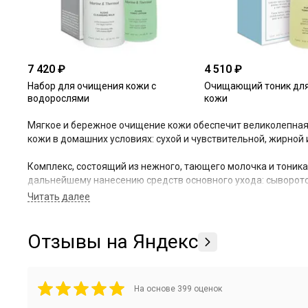
7 420 ₽
4 510 ₽
Набор для очищения кожи с
Очищающий тоник дл
водорослями
кожи
Мягкое и бережное очищение кожи обеспечит великолепна
кожи в домашних условиях: сухой и чувствительной, жирной
Комплекс, состоящий из нежного, тающего молочка и тоника
дальнейшему нанесению средств основного ухода: сывороток,
Основные действующие компоненты линии — экстракты лимона
подсолнечника и виноградных косточек, мед, розовая и тер
успокаивают, смягчают и увлажняют ее, нормализуют гидр
Отзывы на Яндекс
противовоспалительными, регенерирующими и иммуностиму
На основе
399
оценок