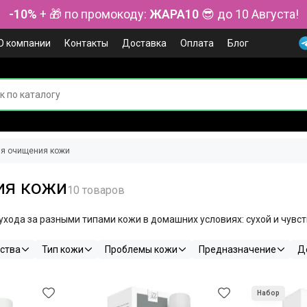
-10%
+ 🎁 по промокоду:
ЖАРА10
😎 до 10 Августа!
О компании
Контакты
Доставка
Оплата
Блог
ля очищения кожи
ия кожи
хода за разными типами кожи в домашних условиях: сухой и чувст
ства
Тип кожи
Проблемы кожи
Предназначение
Д