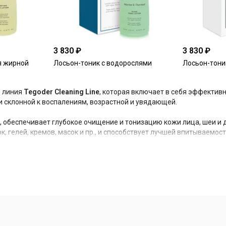
3 830 ₽
3 830 ₽
я жирной
Лосьон-тоник с водорослями
Лосьон-тони
я линия
Tegoder Cleaning Line
, которая включает в себя эффектив
 и склонной к воспалениям, возрастной и увядающей.
, обеспечивает глубокое очищение и тонизацию кожи лица, шеи и 
 гелей, кремов, масок и пр., и способствует лучшей впитываемост
, лопуха, хвоща полевого, морского укропа, алоэ барбаденис, ф
мальная вода, молочная кислота и др., которые оказывают мощное
олипидный баланс и влагоудерживающую функцию эпидермиса, ре
лирующими свойствами, возвращая коже ощущение небывалой чис