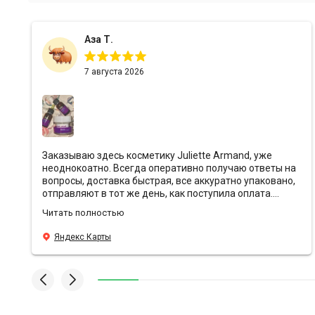
Аза Т.
7 августа 2026
Заказываю здесь косметику Juliette Armand, уже
неоднокоатно. Всегда оперативно получаю ответы на
вопросы, доставка быстрая, все аккуратно упаковано,
отправляют в тот же день, как поступила оплата.
Ребята всегда предоставляют хорошие скидки и
Читать полностью
кладут с заказами подарочки❤️ Эффект от
антивозрастной уходовой косметики просто вау,
Яндекс Карты
средства действительно борятся с морщинами, лицо
свежее и блестящее, даже в те моменты, когда
хронический недосып. У Sunshine преимущества по
всем фронтам, всем подругам и знакомым
рекомендую заказывать здесь🫶🏼