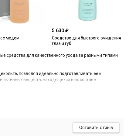
5 630 ₽
к с медом
Средство для быстрого очищения
глаз и губ
ные средства для качественного ухода за разными типами
декольте, позволяя идеально подготавливать ее к
и активных веществ, находящихся в их составе.
укуса пузырчатого, ламинарии, дрожжевой экстракт, масло
 оздоравливающее воздействие на кожу, питают,
гулируют работу сальных желез, обладают высокими
тоты, комфорта и свежести.
Оставить отзыв