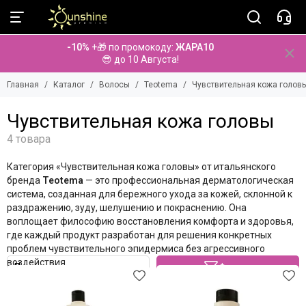
Волосы
Teotema
-10%
+🎁 по промокоду:
ЖАРА10
Смотреть все товары
Смотреть все товары
😎 до 10 Августа!
Barex
Восстановление
Главная
Каталог
Волосы
Teotema
Чувствительная кожа голов
Brelil Professional
Ежедневный уход
Dr. Select
Разглаживание
Чувствительная кожа головы
Farmagan
Против перхоти
Farmavita
Баланс влажности
Hair Concept
Защита цвета
Категория «Чувствительная кожа головы» от итальянского
Innovatis Luxury Care
Против жирности
бренда
Teotema
— это профессиональная дерматологическая
Iraltone
Укладка и фиксация волос
система, созданная для бережного ухода за кожей, склонной к
Keune
С аргановым маслом
раздражению, зуду, шелушению и покраснению. Она
Kezy
Чувствительная кожа головы
воплощает философию восстановления комфорта и здоровья,
где каждый продукт разработан для решения конкретных
Lebel
Против выпадения волос
проблем чувствительного эпидермиса без агрессивного
Seboradin
Интенсивная серия против выпадения волос
воздействия.
Фильтр
Selective Professional
Нейтрализция оранжевых оттенков
SH-RD
Уход за седыми волосами с пепельным оттенком
Tefia
Осветление