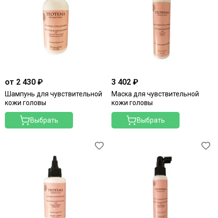
Teotema
Маски для оживления цвета
от 2 430 ₽
3 402 ₽
Шампунь для чувствительной
Маска для чувствительной
кожи головы
кожи головы
Выбрать
Выбрать