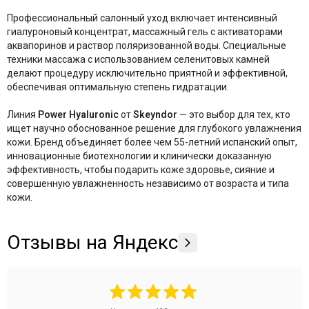
The Potted Plant
Профессиональный салонный уход включает интенсивный
Theraphyto
гиалуроновый концентрат, массажный гель с активаторами
Tete
аквапоринов и раствор поляризованной воды. Специальные
VERAMORE
техники массажа с использованием селенитовых камней
делают процедуру исключительно приятной и эффективной,
VIE
обеспечивая оптимальную степень гидратации
.
Vivax
YU.R Skin Solution
Линия
Power Hyaluronic
от
Skeyndor
— это выбор для тех, кто
ищет научно обоснованное решение для глубокого увлажнения
кожи. Бренд объединяет более чем 55-летний испанский опыт,
инновационные биотехнологии и клинически доказанную
эффективность, чтобы подарить коже здоровье, сияние и
совершенную увлажненность независимо от возраста и типа
кожи.
Отзывы на Яндекс