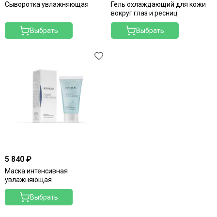
Merique
Сыворотка увлажняющая
Гель охлаждающий для кожи
Mesopharm Professional
вокруг глаз и ресниц
Metatron
Выбрать
Выбрать
Neoretin Discrom Control
Obagi
Ondevie
Peel Medical
Phytoceane
Phytomer
Resedaodor
Reviderm
Rhea
Shiki No Nagomi
Skeyndor
5 840 ₽
Skincouture
Маска интенсивная
Skinosophy
увлажняющая
Skin Resist
Выбрать
Skintellectual Solutions
Tegoder