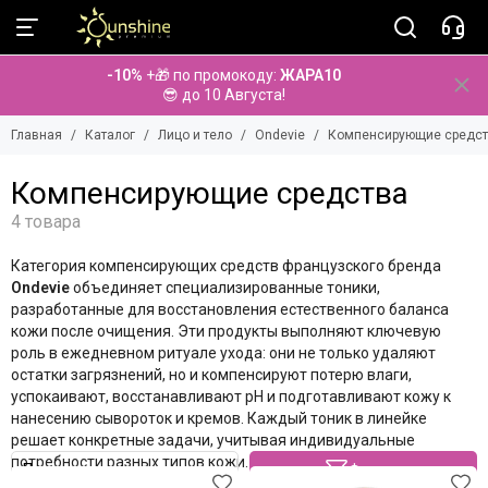
Лицо и тело
Ondevie
-10%
+🎁 по промокоду:
ЖАРА10
Смотреть все бренды
Смотреть все товары
😎 до 10 Августа!
Aminu
Очищение кожи
Главная
Каталог
Лицо и тело
Ondevie
Компенсирующие средст
Anna Lotan
Компенсирующие средства
Anna Lotan PRO
Средства для химического пилинга
Компенсирующие средства
BeauuGreen
Средства для ухода за глазами
Bio Medical Care
Профессиональные сыворотки и концентраты
BiRetix
Профессиональные крема для лица
Категория компенсирующих средств французского бренда
BolCa
Профессиональные массажные средства
Ondevie
объединяет специализированные тоники,
Cholley
Маски кремовые
разработанные для восстановления естественного баланса
Cipirica
Маски специальные
кожи после очищения. Эти продукты выполняют ключевую
Dermatime
Профессиональные средства для тела
роль в ежедневном ритуале ухода: они не только удаляют
остатки загрязнений, но и компенсируют потерю влаги,
Diego dalla Palma
успокаивают, восстанавливают pH и подготавливают кожу к
Dr. Baumann
нанесению сывороток и кремов. Каждый тоник в линейке
Dr. Spiller
решает конкретные задачи, учитывая индивидуальные
Elancyl
потребности разных типов кожи.
Фильтр
Eldan