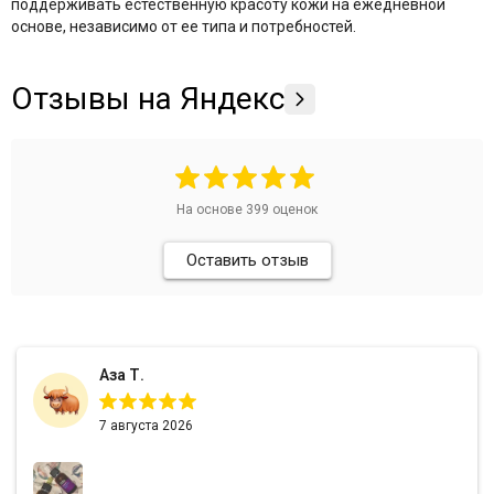
поддерживать естественную красоту кожи на ежедневной
The Potted Plant
основе, независимо от ее типа и потребностей.
Theraphyto
Tete
Отзывы на Яндекс
VERAMORE
VIE
Vivax
YU.R Skin Solution
На основе
399
оценок
Оставить отзыв
Аза Т.
7 августа 2026