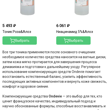
Merique
Mesopharm Professional
Metatron
Neoretin Discrom Control
Obagi
5 493 ₽
6 061 ₽
Ondevie
Тоник Роза&Алоэ
Ниацинамид 5%&Алоэ
Peel Medical
Выбрать
Выбрать
Phytoceane
Phytomer
Все три тоника применяются после основного очищения:
Resedaodor
необходимое количество средства наносится на ватные диски,
Reviderm
затем кожа мягко протирается для завершения процесса
Rhea
демакияжа и подготовки к дальнейшему уходу. Регулярное
Shiki No Nagomi
использование компенсирующих средств Ondevie помогает
восстановить естественный баланс, усилить эффективность
Skeyndor
последующих активных компонентов и вернуть коже свежесть,
Skincouture
комфорт и здоровое сияние.
Skinosophy
Skin Resist
Компенсирующие средства
Ondevie
— это выбор для тех, кто
Skintellectual Solutions
ценит французское качество, индивидуальный подход и
научно обоснованные формулы, способные восстанавливать и
Tegoder