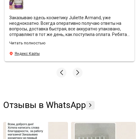
Заказываю здесь косметику Juliette Armand, уже
неоднокоатно. Всегда оперативно получаю ответы на
вопросы, доставка быстрая, все аккуратно упаковано,
отправляют в тот же день, как поступила оплата. Ребята
всегда предоставляют хорошие скидки и кладут с
Читать полностью
заказами подарочки❤️ Эффект от антивозрастной
уходовой косметики просто вау, средства действительно
Яндекс Карты
борятся с морщинами, лицо свежее и блестящее, даже в
те моменты, когда хронический недосып. У Sunshine
преимущества по всем фронтам, всем подругам и
знакомым рекомендую заказывать здесь🫶🏼
Отзывы в WhatsApp