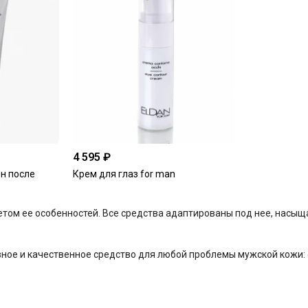
4 595 ₽
н после
Крем для глаз for man
четом ее особенностей. Все средства адаптированы под нее, насы
ое и качественное средство для любой проблемы мужской кожи: о