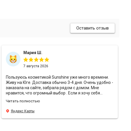
Оставить отзыв
Мария Ш.
7 августа 2026
Пользуюсь косметикой Sunshine уже много времени.
Живу на Юге. Доставка обычно 3-4 дня. Очень удобно -
заказала на сайте, забрала рядом с домом. Мне
нравится, что огромный выбор . Если я хочу себя
порадовать - беру что-то премиальное, или же
Читать полностью
использую то, к чему привыкла. Мне нравится, что есть
консультант 📝. Я пишу потребность и мне предлагают
Яндекс Карты
много вариантов. Мне нравится упаковка 📦. Все очень
аккуратно, надежно упаковано. Отслеживают сроки
годности. Мне нравится, что есть подарочки 🌸. В этот
раз положили крем Rosemary от Yur me - восторг 🤌.