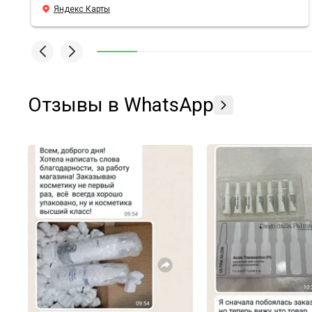
антивозрастной уходовой косметики просто вау,
Яндекс Карты
средства действительно борятся с морщинами, лицо
свежее и блестящее, даже в те моменты, когда
хронический недосып. У Sunshine преимущества по
всем фронтам, всем подругам и знакомым
рекомендую заказывать здесь🫶🏼
Отзывы в WhatsApp