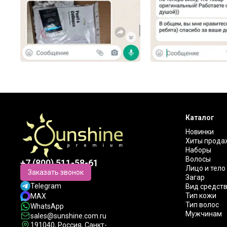
Каталог
Новинки
Хиты прода
Наборы
Волосы
+7 (800) 511-58-61
Лицо и тело
Заказать звонок
Загар
Telegram
Вид средст
Тип кожи
MAX
Тип волос
WhatsApp
Мужчинам
sales@sunshine.com.ru
191040
, Россия, Санкт-