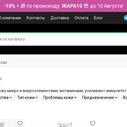
-10%
+ 🎁 по промокоду:
ЖАРА10
😎 до 10 Августа!
О компании
Контакты
Доставка
Оплата
Блог
хода
ожу микро и макроэлементами, витаминами, усиливают иммунитет
ства
Тип кожи
Проблемы кожи
Предназначение
В