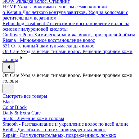
NOW Укладка волос. Стайлинг
HEMP Уход за волосами с маслом семян конопли
α-Keratin Для четкого контура завитков. Уход за волосами с
растительным кератином
Rebuilding Treatment Интенсивное восстановление волос на
основе гиалуроновой кислоты
Curllover Perm Химическая завивка волос, прикорневой объем
Risana - Мгновенное восстановление волос
531 Оттеночный шампунь-маска для волос
On Care Уход за всеми типами волос. Решение проблем кожи
головы
On Care Уход за всеми типами волос. Решение проблем кожи
головы
Смотреть все товары
Black
Color Block
Daily & Extra Care
Scalp - Лечение кожи головы
Smooth - Разглаживание и укрепление волос по всей длине
Refill - Для объема тонких, поврежденных волос
Repair - Для чувствительных, поврежденных, ломких,