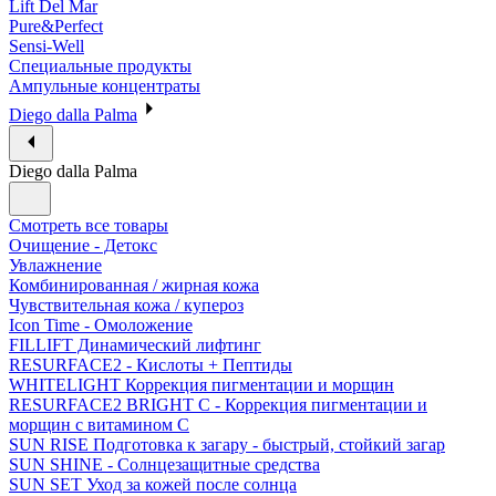
Lift Del Mar
Pure&Perfect
Sensi-Well
Специальные продукты
Ампульные концентраты
Diego dalla Palma
Diego dalla Palma
Смотреть все товары
Очищение - Детокс
Увлажнение
Комбинированная / жирная кожа
Чувствительная кожа / купероз
Icon Time - Омоложение
FILLIFT Динамический лифтинг
RESURFACE2 - Кислоты + Пептиды
WHITELIGHT Коррекция пигментации и морщин
RESURFACE2 BRIGHT C - Коррекция пигментации и
морщин с витамином С
SUN RISE Подготовка к загару - быстрый, стойкий загар
SUN SHINE - Солнцезащитные средства
SUN SET Уход за кожей после солнца