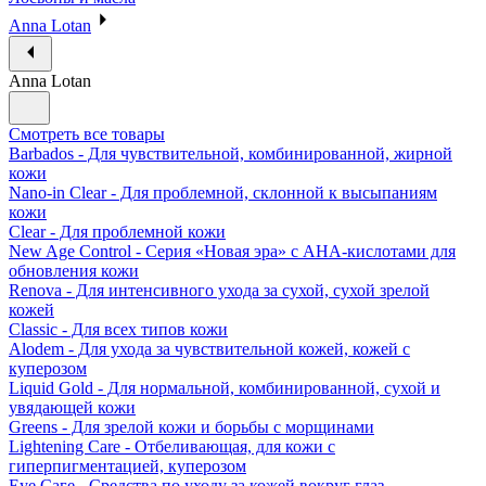
Anna Lotan
Anna Lotan
Смотреть все товары
Barbados - Для чувствительной, комбинированной, жирной
кожи
Nano-in Clear - Для проблемной, склонной к высыпаниям
кожи
Clear - Для проблемной кожи
New Age Control - Серия «Новая эра» с АНА-кислотами для
обновления кожи
Renova - Для интенсивного ухода за сухой, сухой зрелой
кожей
Classic - Для всех типов кожи
Alodem - Для ухода за чувствительной кожей, кожей с
куперозом
Liquid Gold - Для нормальной, комбинированной, сухой и
увядающей кожи
Greens - Для зрелой кожи и борьбы с морщинами
Lightening Care - Отбеливающая, для кожи с
гиперпигментацией, куперозом
Eye Саге - Средства по уходу за кожей вокруг глаз