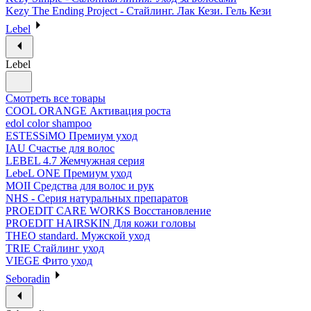
Kezy The Ending Project - Стайлинг. Лак Кези. Гель Кези
Lebel
Lebel
Смотреть все товары
COOL ORANGE Активация роста
edol color shampoo
ESTESSiMO Премиум уход
IAU Счастье для волос
LEBEL 4.7 Жемчужная серия
LebeL ONE Премиум уход
MOII Средства для волос и рук
NHS - Серия натуральных препаратов
PROEDIT CARE WORKS Восстановление
PROEDIT HAIRSKIN Для кожи головы
THEO standard. Мужской уход
TRIE Стайлинг уход
VIEGE Фито уход
Seboradin