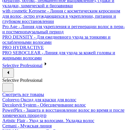
(кератин, ботокс, перманентное выпрямление), сушки и
укладки, химической и биозавивки
with cosmetic Kerosene - Линия с косметическим керосином
для волос, остро нуждающихся в укреплении, питании и
глубоком восстановлении
Pro Age - Линия для укрепления и регенерации волос в пери-
и постменопаузальный период
PRO DENSITY - Для ежедневного ухода за тонкими и
ослабленными волосами
PRO HYDRACTIVE
PRO SEBOCLEAR - Линия для ухода за кожей головы и
жирными волосами
Selective Professional
Selective Professional
Смотреть все товары
Colorevo Оксид для краски для волос
Decolorvit System - Обесцвечивание волос
PowerPlex - Защита и восстановление волос во время и после
химических процедур
Artistic Flair - Уход за волосами. Укладка волос
Cemani - Мужская линия