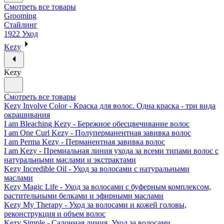
Смотреть все товары
Grooming
Стайлинг
1922 Уход
Kezy
Kezy
Смотреть все товары
Kezy Involve Color - Краска для волос. Одна краска - три вида
окрашивания
I am Bleaching Kezy - Бережное обесцвечивание волос
I am One Curl Kezy - Полуперманентная завивка волос
I am Perma Kezy - Перманентная завивка волос
I am Kezy - Премиальная линия ухода за всеми типами волос с
натуральными маслами и экстрактами
Kezy Incredible Oil - Уход за волосами с натуральными
маслами
Kezy Magic Life - Уход за волосами с буферным комплексом,
растительными белками и эфирными маслами
Kezy My Therapy - Уход за волосами и кожей головы,
реконструкция и объем волос
Kezy Simple - Салонная линия. Уход за волосами