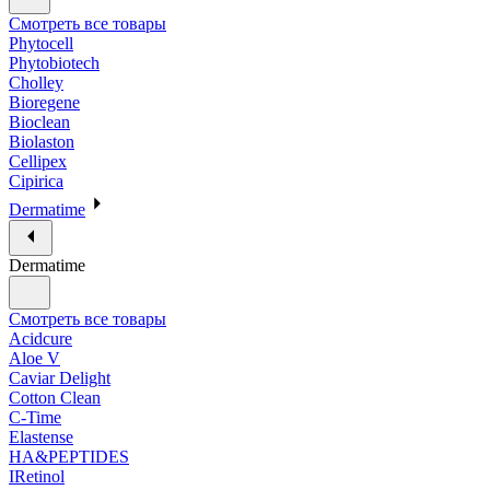
Смотреть все товары
Phytocell
Phytobiotech
Cholley
Bioregene
Bioclean
Biolaston
Cellipex
Cipirica
Dermatime
Dermatime
Смотреть все товары
Acidcure
Aloe V
Caviar Delight
Cotton Clean
C-Time
Elastense
HA&PEPTIDES
IRetinol