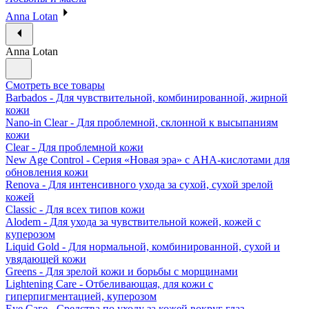
Anna Lotan
Anna Lotan
Смотреть все товары
Barbados - Для чувствительной, комбинированной, жирной
кожи
Nano-in Clear - Для проблемной, склонной к высыпаниям
кожи
Clear - Для проблемной кожи
New Age Control - Серия «Новая эра» с АНА-кислотами для
обновления кожи
Renova - Для интенсивного ухода за сухой, сухой зрелой
кожей
Classic - Для всех типов кожи
Alodem - Для ухода за чувствительной кожей, кожей с
куперозом
Liquid Gold - Для нормальной, комбинированной, сухой и
увядающей кожи
Greens - Для зрелой кожи и борьбы с морщинами
Lightening Care - Отбеливающая, для кожи с
гиперпигментацией, куперозом
Eye Саге - Средства по уходу за кожей вокруг глаз