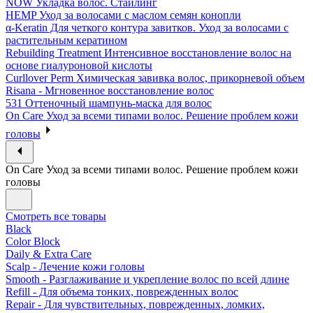
NOW Укладка волос. Стайлинг
HEMP Уход за волосами с маслом семян конопли
α-Keratin Для четкого контура завитков. Уход за волосами с
растительным кератином
Rebuilding Treatment Интенсивное восстановление волос на
основе гиалуроновой кислоты
Curllover Perm Химическая завивка волос, прикорневой объем
Risana - Мгновенное восстановление волос
531 Оттеночный шампунь-маска для волос
On Care Уход за всеми типами волос. Решение проблем кожи
головы
On Care Уход за всеми типами волос. Решение проблем кожи
головы
Смотреть все товары
Black
Color Block
Daily & Extra Care
Scalp - Лечение кожи головы
Smooth - Разглаживание и укрепление волос по всей длине
Refill - Для объема тонких, поврежденных волос
Repair - Для чувствительных, поврежденных, ломких,