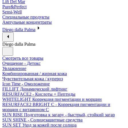
Lift Del Mar
Pure&Perfect
Sensi-Well
Специальные продукты
Ампульные концентраты
Diego dalla Palma
Diego dalla Palma
Смотреть все товары
Очищение - Детокс
Увлажнение
Комбинированная / жирная кожа
Чувствительная кожа / купероз
Icon Time - Омоложение
FILLIFT Динамический лифтинг
RESURFACE2 - Кислоты + Пептиды
WHITELIGHT Коррекция пигментации и морщин
RESURFACE2 BRIGHT C - Коррекция пигментации и
морщин с витамином С
SUN RISE Подготовка к загару - быстрый, стойкий загар
SUN SHINE - Солнцезащитные средства
SUN SET Уход за кожей после солнца