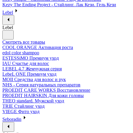
Kezy The Ending Project - Стайлинг. Лак Кези. Гель Кези
Lebel
Lebel
Смотреть все товары
COOL ORANGE Активация роста
edol color shampoo
ESTESSiMO Премиум уход
IAU Счастье для волос
LEBEL 4.7 Жемчужная серия
LebeL ONE Премиум уход
MOII Средства для волос и рук
NHS - Серия натуральных препаратов
PROEDIT CARE WORKS Восстановление
PROEDIT HAIRSKIN Для кожи головы
THEO standard. Мужской уход
TRIE Стайлинг уход
VIEGE Фито уход
Seboradin