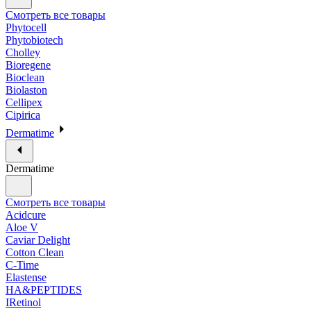
Смотреть все товары
Phytocell
Phytobiotech
Cholley
Bioregene
Bioclean
Biolaston
Cellipex
Cipirica
Dermatime
Dermatime
Смотреть все товары
Acidcure
Aloe V
Caviar Delight
Cotton Clean
C-Time
Elastense
HA&PEPTIDES
IRetinol