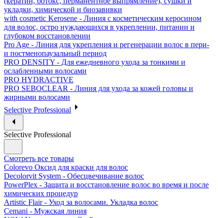
(кератин, ботокс, перманентное выпрямление), сушки и
укладки, химической и биозавивки
with cosmetic Kerosene - Линия с косметическим керосином
для волос, остро нуждающихся в укреплении, питании и
глубоком восстановлении
Pro Age - Линия для укрепления и регенерации волос в пери-
и постменопаузальный период
PRO DENSITY - Для ежедневного ухода за тонкими и
ослабленными волосами
PRO HYDRACTIVE
PRO SEBOCLEAR - Линия для ухода за кожей головы и
жирными волосами
Selective Professional
Selective Professional
Смотреть все товары
Colorevo Оксид для краски для волос
Decolorvit System - Обесцвечивание волос
PowerPlex - Защита и восстановление волос во время и после
химических процедур
Artistic Flair - Уход за волосами. Укладка волос
Cemani - Мужская линия