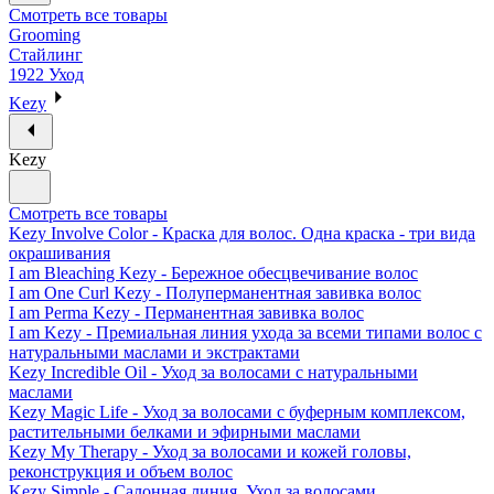
Смотреть все товары
Grooming
Стайлинг
1922 Уход
Kezy
Kezy
Смотреть все товары
Kezy Involve Color - Краска для волос. Одна краска - три вида
окрашивания
I am Bleaching Kezy - Бережное обесцвечивание волос
I am One Curl Kezy - Полуперманентная завивка волос
I am Perma Kezy - Перманентная завивка волос
I am Kezy - Премиальная линия ухода за всеми типами волос с
натуральными маслами и экстрактами
Kezy Incredible Oil - Уход за волосами с натуральными
маслами
Kezy Magic Life - Уход за волосами с буферным комплексом,
растительными белками и эфирными маслами
Kezy My Therapy - Уход за волосами и кожей головы,
реконструкция и объем волос
Kezy Simple - Салонная линия. Уход за волосами