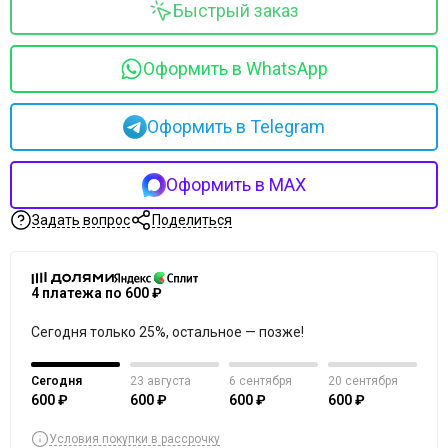
Merique
Быстрый заказ
Mesopharm Professional
Metatron
Оформить в WhatsApp
Neoretin Discrom Control
Obagi
Ondevie
Оформить в Telegram
Peel Medical
Phytoceane
Оформить в MAX
Phytomer
Resedaodor
Задать вопрос
Поделиться
Reviderm
Rhea
Shiki No Nagomi
4 платежа по 600 ₽
Skeyndor
Сегодня только 25%, остальное — позже!
Skincouture
Skinosophy
Сегодня
23 августа
6 сентября
20 сентября
Skin Resist
600 ₽
600 ₽
600 ₽
600 ₽
Skintellectual Solutions
Tegoder
Условия покупки в рассрочку