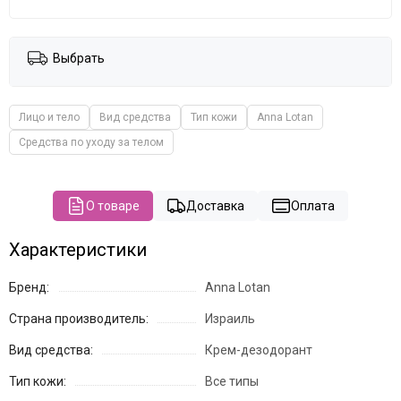
The Potted Plant
Theraphyto
Tete
Выбрать
VERAMORE
VIE
Vivax
Лицо и тело
Вид средства
Тип кожи
Anna Lotan
YU.R Skin Solution
Средства по уходу за телом
О товаре
Доставка
Оплата
Характеристики
Бренд:
Anna Lotan
Страна производитель:
Израиль
Вид средства:
Крем-дезодорант
Тип кожи:
Все типы