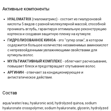
Активные компоненты
HYALOMATRIX
(гиаломатрикс) - состоит из гиалуроновой
кислоты 5 видов с разной молекулярной массой, способной
проникать вглубь, гарантируя оптимальную реконструкцию
кортекса и создавая защитную пленку на кутикуле.
ГИДРОЛИЗОВАННОЕ КИНОА
- это "супер злак", в котором
содержится большое количество незаменимых аминокислот
с непревзойденными увлажняющими свойствами для
кутикулы волос.
МУЛЬТИАКТИВНЫЙ КОМПЛЕКС
- облегчает расчесывание,
повышает блеск и предотвращает спутывание волос.
АРГИНИН
- отвечает за кондиционирующее и
антистатическое действие.
Состав
aqua/water/eau, hyaluronic acid, hydrolyzed quinoa, sodium
hyaluronate crosspolymer, sodium hyaluronate, glycerin, hydrolyzed