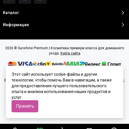
Каталог
Информация
2026 © Sunshine Premium | Косметика премиум класса для домашнего
ухода.
Карта сайта
Этот сайт использует cookie-файлы и другие
технологии, чтобы помочь Вам в навигации, а также
Вся представленная на сайте информация, касающаяся характеристик,
стоимости товаров и услуг, носит информационный характер и ни при
для предоставления лучшего пользовательского
каких условиях не является публичной офертой, определяемой
опыта и анализа использования наших продуктов и
положениями Статьи 437(2) Гражданского кодекса РФ.
услуг.
Принять