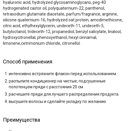
hyaluronic acid, hydrolyzed glycosaminoglycans, peg-40
hydrogenated castor oil, polyquaternium-22, panthenol,
tetrasodium glutamate diacetate, parfum/fragrance, arginine,
silicone quaternium-16, hydrolyzed oat protein, amodimethicone,
citric acid, ethylhexylglycerin, undeceth-11, undeceth-5,
butyloctanol, trideceth-12, propanediol, benzyl salicylate, linalool,
hydroxycitronellal, phenoxyethanol, hexyl cinnamal,
limonene,cetrimonium chloride, citronellol.
Способ применения
интенсивно встряхните флакон перед использованием
распылите кондиционер на чистые, подсушенные
полотенцем пряди с расстояния 20 см
расчешите пряди для лучшего распределения продукта
высушите волосы и сделайте укладку по желанию
Преимущества