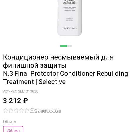
кожи головы
Teotema
Glow Liquid Color Полуперманентная краска для окрашивания
тон в тон светлых волос
Технические средства
Reverso Безаммиачная краска для волос с фреш-смесью
Superfood
Oligomineral Cream Перманентная олигоминеральная краска
для волос. Идеальное закрашивание седины
Кондиционер несмываемый для
финишной защиты
N.3 Final Protector Conditioner Rebuilding
Treatment | Selective
Артикул:
SEL1313020
3 212 ₽
Оставить отзыв
Объем
250 мл