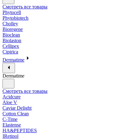
Смотреть все товары
Phytocell
Phytobiotech
Cholley
Bioregene
Bioclean
Biolaston
Cellipex
Cipirica
Dermatime
Dermatime
Смотреть все товары
Acidcure
Aloe V
Caviar Delight
Cotton Clean
C-Time
Elastense
HA&PEPTIDES
IRetinol