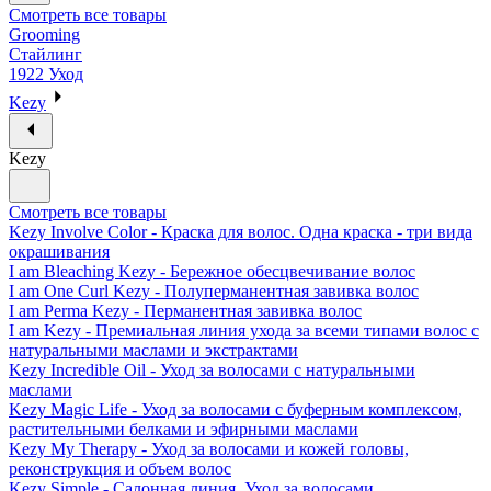
Смотреть все товары
Grooming
Стайлинг
1922 Уход
Kezy
Kezy
Смотреть все товары
Kezy Involve Color - Краска для волос. Одна краска - три вида
окрашивания
I am Bleaching Kezy - Бережное обесцвечивание волос
I am One Curl Kezy - Полуперманентная завивка волос
I am Perma Kezy - Перманентная завивка волос
I am Kezy - Премиальная линия ухода за всеми типами волос с
натуральными маслами и экстрактами
Kezy Incredible Oil - Уход за волосами с натуральными
маслами
Kezy Magic Life - Уход за волосами с буферным комплексом,
растительными белками и эфирными маслами
Kezy My Therapy - Уход за волосами и кожей головы,
реконструкция и объем волос
Kezy Simple - Салонная линия. Уход за волосами