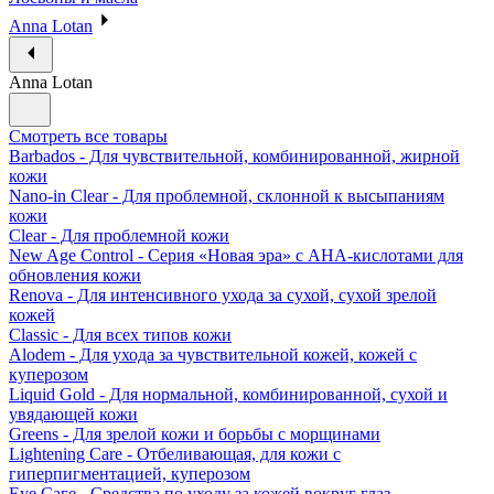
Anna Lotan
Anna Lotan
Смотреть все товары
Barbados - Для чувствительной, комбинированной, жирной
кожи
Nano-in Clear - Для проблемной, склонной к высыпаниям
кожи
Clear - Для проблемной кожи
New Age Control - Серия «Новая эра» с АНА-кислотами для
обновления кожи
Renova - Для интенсивного ухода за сухой, сухой зрелой
кожей
Classic - Для всех типов кожи
Alodem - Для ухода за чувствительной кожей, кожей с
куперозом
Liquid Gold - Для нормальной, комбинированной, сухой и
увядающей кожи
Greens - Для зрелой кожи и борьбы с морщинами
Lightening Care - Отбеливающая, для кожи с
гиперпигментацией, куперозом
Eye Саге - Средства по уходу за кожей вокруг глаз