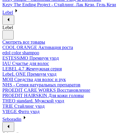
Kezy The Ending Project - Стайлинг. Лак Кези. Гель Кези
Lebel
Lebel
Смотреть все товары
COOL ORANGE Активация роста
edol color shampoo
ESTESSiMO Премиум уход
IAU Счастье для волос
LEBEL 4.7 Жемчужная серия
LebeL ONE Премиум уход
MOII Средства для волос и рук
NHS - Серия натуральных препаратов
PROEDIT CARE WORKS Восстановление
PROEDIT HAIRSKIN Для кожи головы
THEO standard. Мужской уход
TRIE Стайлинг уход
VIEGE Фито уход
Seboradin