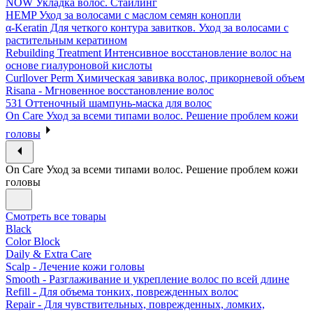
NOW Укладка волос. Стайлинг
HEMP Уход за волосами с маслом семян конопли
α-Keratin Для четкого контура завитков. Уход за волосами с
растительным кератином
Rebuilding Treatment Интенсивное восстановление волос на
основе гиалуроновой кислоты
Curllover Perm Химическая завивка волос, прикорневой объем
Risana - Мгновенное восстановление волос
531 Оттеночный шампунь-маска для волос
On Care Уход за всеми типами волос. Решение проблем кожи
головы
On Care Уход за всеми типами волос. Решение проблем кожи
головы
Смотреть все товары
Black
Color Block
Daily & Extra Care
Scalp - Лечение кожи головы
Smooth - Разглаживание и укрепление волос по всей длине
Refill - Для объема тонких, поврежденных волос
Repair - Для чувствительных, поврежденных, ломких,