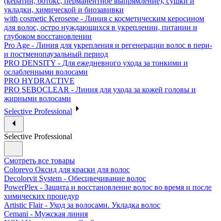
(кератин, ботокс, перманентное выпрямление), сушки и
укладки, химической и биозавивки
with cosmetic Kerosene - Линия с косметическим керосином
для волос, остро нуждающихся в укреплении, питании и
глубоком восстановлении
Pro Age - Линия для укрепления и регенерации волос в пери-
и постменопаузальный период
PRO DENSITY - Для ежедневного ухода за тонкими и
ослабленными волосами
PRO HYDRACTIVE
PRO SEBOCLEAR - Линия для ухода за кожей головы и
жирными волосами
Selective Professional
Selective Professional
Смотреть все товары
Colorevo Оксид для краски для волос
Decolorvit System - Обесцвечивание волос
PowerPlex - Защита и восстановление волос во время и после
химических процедур
Artistic Flair - Уход за волосами. Укладка волос
Cemani - Мужская линия