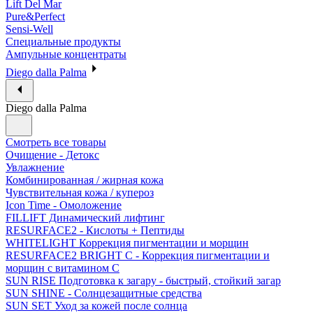
Lift Del Mar
Pure&Perfect
Sensi-Well
Специальные продукты
Ампульные концентраты
Diego dalla Palma
Diego dalla Palma
Смотреть все товары
Очищение - Детокс
Увлажнение
Комбинированная / жирная кожа
Чувствительная кожа / купероз
Icon Time - Омоложение
FILLIFT Динамический лифтинг
RESURFACE2 - Кислоты + Пептиды
WHITELIGHT Коррекция пигментации и морщин
RESURFACE2 BRIGHT C - Коррекция пигментации и
морщин с витамином С
SUN RISE Подготовка к загару - быстрый, стойкий загар
SUN SHINE - Солнцезащитные средства
SUN SET Уход за кожей после солнца