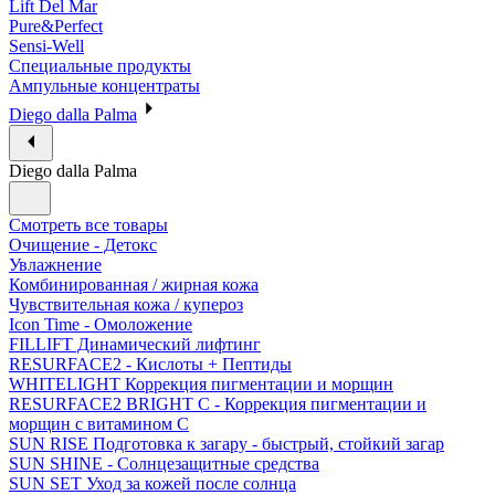
Lift Del Mar
Pure&Perfect
Sensi-Well
Специальные продукты
Ампульные концентраты
Diego dalla Palma
Diego dalla Palma
Смотреть все товары
Очищение - Детокс
Увлажнение
Комбинированная / жирная кожа
Чувствительная кожа / купероз
Icon Time - Омоложение
FILLIFT Динамический лифтинг
RESURFACE2 - Кислоты + Пептиды
WHITELIGHT Коррекция пигментации и морщин
RESURFACE2 BRIGHT C - Коррекция пигментации и
морщин с витамином С
SUN RISE Подготовка к загару - быстрый, стойкий загар
SUN SHINE - Солнцезащитные средства
SUN SET Уход за кожей после солнца