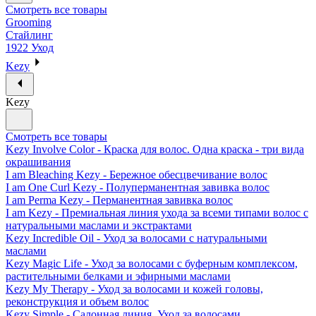
Смотреть все товары
Grooming
Стайлинг
1922 Уход
Kezy
Kezy
Смотреть все товары
Kezy Involve Color - Краска для волос. Одна краска - три вида
окрашивания
I am Bleaching Kezy - Бережное обесцвечивание волос
I am One Curl Kezy - Полуперманентная завивка волос
I am Perma Kezy - Перманентная завивка волос
I am Kezy - Премиальная линия ухода за всеми типами волос с
натуральными маслами и экстрактами
Kezy Incredible Oil - Уход за волосами с натуральными
маслами
Kezy Magic Life - Уход за волосами с буферным комплексом,
растительными белками и эфирными маслами
Kezy My Therapy - Уход за волосами и кожей головы,
реконструкция и объем волос
Kezy Simple - Салонная линия. Уход за волосами