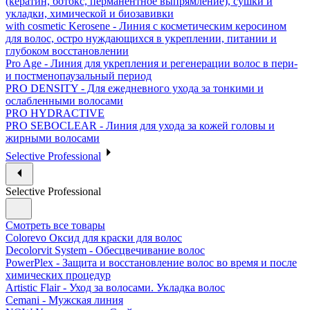
(кератин, ботокс, перманентное выпрямление), сушки и
укладки, химической и биозавивки
with cosmetic Kerosene - Линия с косметическим керосином
для волос, остро нуждающихся в укреплении, питании и
глубоком восстановлении
Pro Age - Линия для укрепления и регенерации волос в пери-
и постменопаузальный период
PRO DENSITY - Для ежедневного ухода за тонкими и
ослабленными волосами
PRO HYDRACTIVE
PRO SEBOCLEAR - Линия для ухода за кожей головы и
жирными волосами
Selective Professional
Selective Professional
Смотреть все товары
Colorevo Оксид для краски для волос
Decolorvit System - Обесцвечивание волос
PowerPlex - Защита и восстановление волос во время и после
химических процедур
Artistic Flair - Уход за волосами. Укладка волос
Cemani - Мужская линия