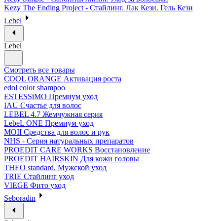
Kezy The Ending Project - Стайлинг. Лак Кези. Гель Кези
Lebel
Lebel
Смотреть все товары
COOL ORANGE Активация роста
edol color shampoo
ESTESSiMO Премиум уход
IAU Счастье для волос
LEBEL 4.7 Жемчужная серия
LebeL ONE Премиум уход
MOII Средства для волос и рук
NHS - Серия натуральных препаратов
PROEDIT CARE WORKS Восстановление
PROEDIT HAIRSKIN Для кожи головы
THEO standard. Мужской уход
TRIE Стайлинг уход
VIEGE Фито уход
Seboradin