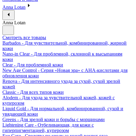
Anna Lotan
Anna Lotan
Смотреть все товары
Barbados - Для чувствительной, комбинированной, жирной
кожи
Nano-in Clear - Для проблемной, склонной к высыпаниям
кожи
Clear - Для проблемной кожи
New Age Control - Серия «Новая эра» с АНА-кислотами для
обновления кожи
Renova - Для интенсивного ухода за сухой, сухой зрелой
кожей
Classic - Для всех типов кожи
Alodem - Для ухода за чувствительной кожей, кожей с
куперозом
Liquid Gold - Для нормальной, комбинированной, сухой и
увядающей кожи
Greens - Для зрелой кожи и борьбы с морщинами
Lightening Care - Отбеливающая, для кожи с
гиперпигментацией, куперозом
Eye Саге - Средства по уходу за кожей вокруг глаз