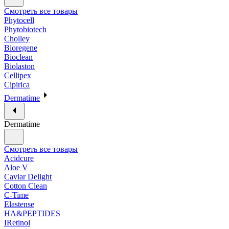
Смотреть все товары
Phytocell
Phytobiotech
Cholley
Bioregene
Bioclean
Biolaston
Cellipex
Cipirica
Dermatime
Dermatime
Смотреть все товары
Acidcure
Aloe V
Caviar Delight
Cotton Clean
C-Time
Elastense
HA&PEPTIDES
IRetinol