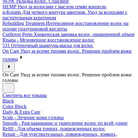
NOW Укладка волос. Стайлинг
HEMP Уход за волосами с маслом семян конопли
α-Keratin Для четкого контура завитков. Уход за волосами с
растительным кератином
Rebuilding Treatment Интенсивное восстановление волос на
основе гиалуроновой кислоты
Curllover Perm Химическая завивка волос, прикорневой объем
Risana - Мгновенное восстановление волос
531 Оттеночный шампунь-маска для волос
On Care Уход за всеми типами волос. Решение проблем кожи
головы
On Care Уход за всеми типами волос. Решение проблем кожи
головы
Смотреть все товары
Black
Color Block
Daily & Extra Care
Scalp - Лечение кожи головы
Smooth - Разглаживание и укрепление волос по всей длине
Refill - Для объема тонких, поврежденных волос
Repair - Для чувствительных, поврежденных, ломких,