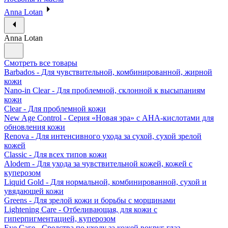
Anna Lotan
Anna Lotan
Смотреть все товары
Barbados - Для чувствительной, комбинированной, жирной
кожи
Nano-in Clear - Для проблемной, склонной к высыпаниям
кожи
Clear - Для проблемной кожи
New Age Control - Серия «Новая эра» с АНА-кислотами для
обновления кожи
Renova - Для интенсивного ухода за сухой, сухой зрелой
кожей
Classic - Для всех типов кожи
Alodem - Для ухода за чувствительной кожей, кожей с
куперозом
Liquid Gold - Для нормальной, комбинированной, сухой и
увядающей кожи
Greens - Для зрелой кожи и борьбы с морщинами
Lightening Care - Отбеливающая, для кожи с
гиперпигментацией, куперозом
Eye Саге - Средства по уходу за кожей вокруг глаз