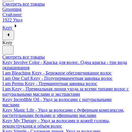
Смотреть все товары
Grooming
Стайлинг
1922 Уход
Kezy
Kezy
Смотреть все товары
Kezy Involve Color - Краска для волос. Одна краска - три вида
окрашивания
I am Bleaching Kezy - Бережное обесцвечивание волос
I am One Curl Kezy - Полуперманентная завивка волос
I am Perma Kezy - Перманентная завивка волос
I am Kezy - Премиальная линия ухода за всеми типами волос с
натуральными маслами и экстрактами
Kezy Incredible Oil - Уход за волосами с натуральными
маслами
Kezy Magic Life - Уход за волосами с буферным комплексом,
растительными белками и эфирными маслами
Kezy My Therapy - Уход за волосами и кожей головы,
реконструкция и объем волос
Kezy Simple - Салонная линия. Уход за волосами