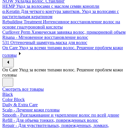
NOW Укладка волос. Стайлинг
HEMP Уход за волосами с маслом семян конопли
α-Keratin Для четкого контура завитков. Уход за волосами с
растительным кератином
Rebuilding Treatment Интенсивное восстановление волос на
основе гиалуроновой кислоты
Curllover Perm Химическая завивка волос, прикорневой объем
Risana - Мгновенное восстановление волос
531 Оттеночный шампунь-маска для волос
On Care Уход за всеми типами волос. Решение проблем кожи
головы
On Care Уход за всеми типами волос. Решение проблем кожи
головы
Смотреть все товары
Black
Color Block
Daily & Extra Care
Scalp - Лечение кожи головы
Smooth - Разглаживание и укрепление волос по всей длине
Refill - Для объема тонких, поврежденных волос
Repair - Для чувствительных, поврежденных, ломких,