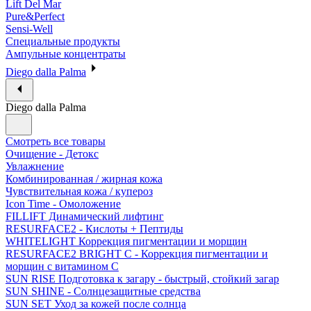
Lift Del Mar
Pure&Perfect
Sensi-Well
Специальные продукты
Ампульные концентраты
Diego dalla Palma
Diego dalla Palma
Смотреть все товары
Очищение - Детокс
Увлажнение
Комбинированная / жирная кожа
Чувствительная кожа / купероз
Icon Time - Омоложение
FILLIFT Динамический лифтинг
RESURFACE2 - Кислоты + Пептиды
WHITELIGHT Коррекция пигментации и морщин
RESURFACE2 BRIGHT C - Коррекция пигментации и
морщин с витамином С
SUN RISE Подготовка к загару - быстрый, стойкий загар
SUN SHINE - Солнцезащитные средства
SUN SET Уход за кожей после солнца