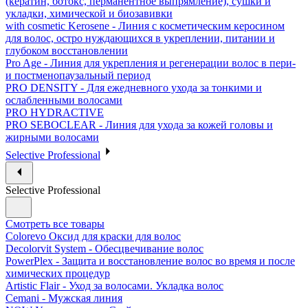
(кератин, ботокс, перманентное выпрямление), сушки и
укладки, химической и биозавивки
with cosmetic Kerosene - Линия с косметическим керосином
для волос, остро нуждающихся в укреплении, питании и
глубоком восстановлении
Pro Age - Линия для укрепления и регенерации волос в пери-
и постменопаузальный период
PRO DENSITY - Для ежедневного ухода за тонкими и
ослабленными волосами
PRO HYDRACTIVE
PRO SEBOCLEAR - Линия для ухода за кожей головы и
жирными волосами
Selective Professional
Selective Professional
Смотреть все товары
Colorevo Оксид для краски для волос
Decolorvit System - Обесцвечивание волос
PowerPlex - Защита и восстановление волос во время и после
химических процедур
Artistic Flair - Уход за волосами. Укладка волос
Cemani - Мужская линия