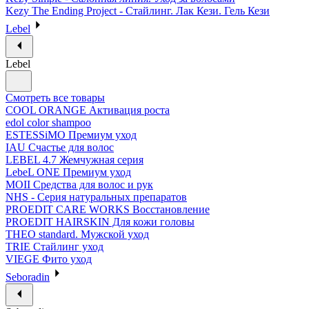
Kezy The Ending Project - Стайлинг. Лак Кези. Гель Кези
Lebel
Lebel
Смотреть все товары
COOL ORANGE Активация роста
edol color shampoo
ESTESSiMO Премиум уход
IAU Счастье для волос
LEBEL 4.7 Жемчужная серия
LebeL ONE Премиум уход
MOII Средства для волос и рук
NHS - Серия натуральных препаратов
PROEDIT CARE WORKS Восстановление
PROEDIT HAIRSKIN Для кожи головы
THEO standard. Мужской уход
TRIE Стайлинг уход
VIEGE Фито уход
Seboradin