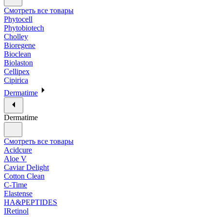
Смотреть все товары
Phytocell
Phytobiotech
Cholley
Bioregene
Bioclean
Biolaston
Cellipex
Cipirica
Dermatime
Dermatime
Смотреть все товары
Acidcure
Aloe V
Caviar Delight
Cotton Clean
C-Time
Elastense
HA&PEPTIDES
IRetinol