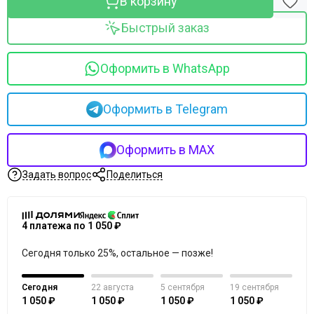
В корзину
Merique
Mesopharm Professional
Быстрый заказ
Metatron
Neoretin Discrom Control
Оформить в WhatsApp
Obagi
Ondevie
Peel Medical
Оформить в Telegram
Phytoceane
Phytomer
Оформить в MAX
Resedaodor
Reviderm
Задать вопрос
Поделиться
Rhea
Shiki No Nagomi
Skeyndor
4 платежа по 1 050 ₽
Skincouture
Сегодня только 25%, остальное — позже!
Skinosophy
Skin Resist
Skintellectual Solutions
Сегодня
22 августа
5 сентября
19 сентября
1 050 ₽
1 050 ₽
1 050 ₽
1 050 ₽
Tegoder