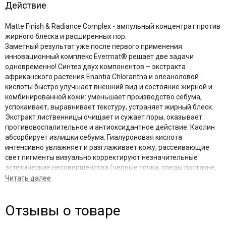
Действие
Matte Finish & Radiance Complex - ампульный концентрат против
жирного блеска и расширенных пор.
Заметный результат уже после первого применения:
инновационный комплекс Evermat® решает две задачи
одновременно! Синтез двух компонентов – экстракта
африканского растения Enantia Chlorantha и олеаноловой
кислоты быстро улучшает внешний вид и состояние жирной и
комбинированной кожи: уменьшает производство себума,
успокаивает, выравнивает текстуру, устраняет жирный блеск.
Экстракт лиственницы очищает и сужает поры, оказывает
противовоспалительное и антиоксидантное действие. Каолин
абсорбирует излишки себума. Гиалуроновая кислота
интенсивно увлажняет и разглаживает кожу, рассеивающие
свет пигменты визуально корректируют незначительные
эстетические несовершенства (черные точки, следы постакне,
морщинки) и придают коже здоровое сияние.
Подходит для любого типа кожи, для женщин и мужчин любого
Отзывы о товаре
возраста, для подростков