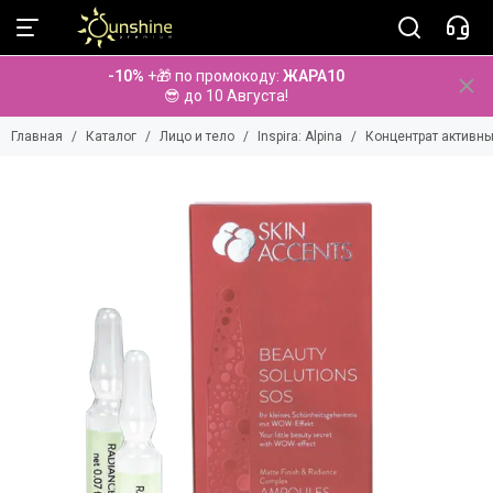
Лицо и тело
-10%
+🎁 по промокоду:
ЖАРА10
Смотреть все бренды
😎 до 10 Августа!
Aminu
Главная
Каталог
Лицо и тело
Inspira: Alpina
Концентрат активн
Anna Lotan
Anna Lotan PRO
BeauuGreen
Bio Medical Care
BiRetix
BolCa
Cholley
Cipirica
Dermatime
Diego dalla Palma
Dr. Baumann
Dr. Spiller
Elancyl
Eldan