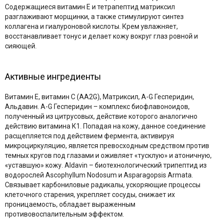
Содержащиеся витамин E и тетрапептид матриксил
разглаживают морщинки, а также стимулируют синтез
коллагена и гиалуроновой кислоты. Крем увлажняет,
восстанавливает тонус и делает кожу вокруг глаз ровной и
сияющей.
Активные ингредиенты
Витамин Е, витамин С (AA2G), Матриксил, A-G Гесперидин,
Альдавин. A-G Гесперидин – комплекс биофлавоноидов,
полученный из цитрусовых, действие которого аналогично
действию витамина К1. Попадая на кожу, данное соединение
расщепляется под действием фермента, активируя
микроциркуляцию, является превосходным средством против
темных кругов под глазами и оживляет «тусклую» и атоничную,
«уставшую» кожу. Aldavin – биотехнологический трипептид из
водорослей Ascophyllum Nodosum и Asparagopsis Armata.
Связывает карбониловые радикалы, ускоряющие процессы
клеточного старения, укрепляет сосуды, снижает их
проницаемость, обладает выраженным
противовоспалительным эффектом.