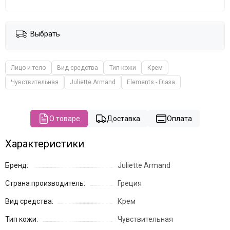
The Potted Plant
Theraphyto
Tete
Выбрать
VERAMORE
VIE
Vivax
Лицо и тело
Вид средства
Тип кожи
Крем
YU.R Skin Solution
Чувствительная
Juliette Armand
Elements - Глаза
О товаре
Доставка
Оплата
Характеристики
Бренд:
Juliette Armand
Страна производитель:
Греция
Вид средства:
Крем
Тип кожи:
Чувствительная