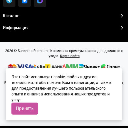
Каталог
Информация
2026 © Sunshine Premium | Косметика премиум класса для домашнего
ухода.
Карта сайта
Этот сайт использует cookie-файлы и другие
технологии, чтобы помочь Вам в навигации, а также
Вся представленная на сайте информация, касающаяся характеристик,
стоимости товаров и услуг, носит информационный характер и ни при
для предоставления лучшего пользовательского
каких условиях не является публичной офертой, определяемой
опыта и анализа использования наших продуктов и
положениями Статьи 437(2) Гражданского кодекса РФ.
услуг.
Принять