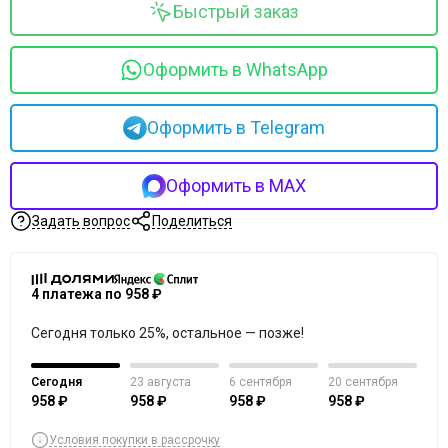
Merique
Быстрый заказ
Mesopharm Professional
Metatron
Оформить в WhatsApp
Neoretin Discrom Control
Obagi
Ondevie
Оформить в Telegram
Peel Medical
Phytoceane
Оформить в MAX
Phytomer
Resedaodor
Задать вопрос
Поделиться
Reviderm
Rhea
Shiki No Nagomi
4 платежа по 958 ₽
Skeyndor
Сегодня только 25%, остальное — позже!
Skincouture
Skinosophy
Сегодня
23 августа
6 сентября
20 сентября
Skin Resist
958 ₽
958 ₽
958 ₽
958 ₽
Skintellectual Solutions
Tegoder
Условия покупки в рассрочку