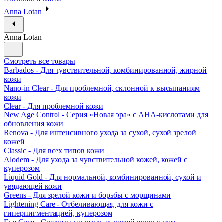
Anna Lotan
Anna Lotan
Смотреть все товары
Barbados - Для чувствительной, комбинированной, жирной
кожи
Nano-in Clear - Для проблемной, склонной к высыпаниям
кожи
Clear - Для проблемной кожи
New Age Control - Серия «Новая эра» с АНА-кислотами для
обновления кожи
Renova - Для интенсивного ухода за сухой, сухой зрелой
кожей
Classic - Для всех типов кожи
Alodem - Для ухода за чувствительной кожей, кожей с
куперозом
Liquid Gold - Для нормальной, комбинированной, сухой и
увядающей кожи
Greens - Для зрелой кожи и борьбы с морщинами
Lightening Care - Отбеливающая, для кожи с
гиперпигментацией, куперозом
Eye Саге - Средства по уходу за кожей вокруг глаз