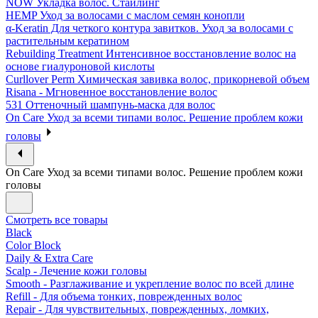
NOW Укладка волос. Стайлинг
HEMP Уход за волосами с маслом семян конопли
α-Keratin Для четкого контура завитков. Уход за волосами с
растительным кератином
Rebuilding Treatment Интенсивное восстановление волос на
основе гиалуроновой кислоты
Curllover Perm Химическая завивка волос, прикорневой объем
Risana - Мгновенное восстановление волос
531 Оттеночный шампунь-маска для волос
On Care Уход за всеми типами волос. Решение проблем кожи
головы
On Care Уход за всеми типами волос. Решение проблем кожи
головы
Смотреть все товары
Black
Color Block
Daily & Extra Care
Scalp - Лечение кожи головы
Smooth - Разглаживание и укрепление волос по всей длине
Refill - Для объема тонких, поврежденных волос
Repair - Для чувствительных, поврежденных, ломких,