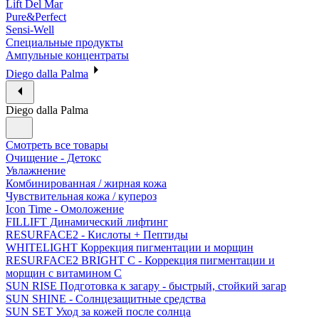
Lift Del Mar
Pure&Perfect
Sensi-Well
Специальные продукты
Ампульные концентраты
Diego dalla Palma
Diego dalla Palma
Смотреть все товары
Очищение - Детокс
Увлажнение
Комбинированная / жирная кожа
Чувствительная кожа / купероз
Icon Time - Омоложение
FILLIFT Динамический лифтинг
RESURFACE2 - Кислоты + Пептиды
WHITELIGHT Коррекция пигментации и морщин
RESURFACE2 BRIGHT C - Коррекция пигментации и
морщин с витамином С
SUN RISE Подготовка к загару - быстрый, стойкий загар
SUN SHINE - Солнцезащитные средства
SUN SET Уход за кожей после солнца