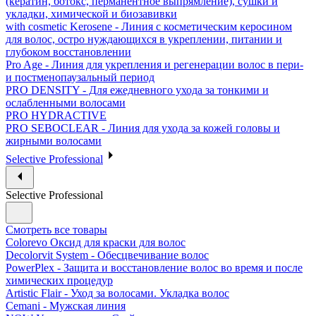
(кератин, ботокс, перманентное выпрямление), сушки и
укладки, химической и биозавивки
with cosmetic Kerosene - Линия с косметическим керосином
для волос, остро нуждающихся в укреплении, питании и
глубоком восстановлении
Pro Age - Линия для укрепления и регенерации волос в пери-
и постменопаузальный период
PRO DENSITY - Для ежедневного ухода за тонкими и
ослабленными волосами
PRO HYDRACTIVE
PRO SEBOCLEAR - Линия для ухода за кожей головы и
жирными волосами
Selective Professional
Selective Professional
Смотреть все товары
Colorevo Оксид для краски для волос
Decolorvit System - Обесцвечивание волос
PowerPlex - Защита и восстановление волос во время и после
химических процедур
Artistic Flair - Уход за волосами. Укладка волос
Cemani - Мужская линия