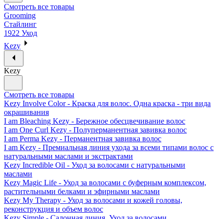
Смотреть все товары
Grooming
Стайлинг
1922 Уход
Kezy
Kezy
Смотреть все товары
Kezy Involve Color - Краска для волос. Одна краска - три вида
окрашивания
I am Bleaching Kezy - Бережное обесцвечивание волос
I am One Curl Kezy - Полуперманентная завивка волос
I am Perma Kezy - Перманентная завивка волос
I am Kezy - Премиальная линия ухода за всеми типами волос с
натуральными маслами и экстрактами
Kezy Incredible Oil - Уход за волосами с натуральными
маслами
Kezy Magic Life - Уход за волосами с буферным комплексом,
растительными белками и эфирными маслами
Kezy My Therapy - Уход за волосами и кожей головы,
реконструкция и объем волос
Kezy Simple - Салонная линия. Уход за волосами