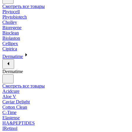
Смотреть все товары
Phytocell
Phytobiotech
Cholley
Bioregene
Bioclean
Biolaston
Cellipex
Cipirica
Dermatime
Dermatime
Смотреть все товары
Acidcure
Aloe V
Caviar Delight
Cotton Clean
C-Time
Elastense
HA&PEPTIDES
IRetinol