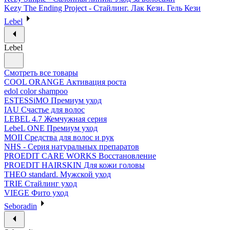
Kezy The Ending Project - Стайлинг. Лак Кези. Гель Кези
Lebel
Lebel
Смотреть все товары
COOL ORANGE Активация роста
edol color shampoo
ESTESSiMO Премиум уход
IAU Счастье для волос
LEBEL 4.7 Жемчужная серия
LebeL ONE Премиум уход
MOII Средства для волос и рук
NHS - Серия натуральных препаратов
PROEDIT CARE WORKS Восстановление
PROEDIT HAIRSKIN Для кожи головы
THEO standard. Мужской уход
TRIE Стайлинг уход
VIEGE Фито уход
Seboradin