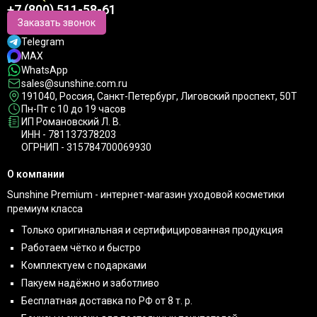
+7 (800) 511-58-61
Заказать звонок
Telegram
MAX
WhatsApp
sales@sunshine.com.ru
191040
, Россия, Санкт-Петербург,
Лиговский проспект, 50Т
Пн-Пт с 10 до 19 часов
ИП Романовский Л. В.
ИНН - 781137378203
ОГРНИП - 315784700069930
О компании
Sunshine Premium - интернет-магазин уходовой косметики
премиум класса
Только оригинальная и сертифицированная продукция
Работаем чётко и быстро
Комплектуем с подарками
Пакуем надёжно и заботливо
Бесплатная доставка по РФ от 8 т. р.