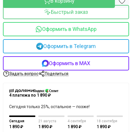
В корзину
Merique
Mesopharm Professional
Быстрый заказ
Metatron
Neoretin Discrom Control
Оформить в WhatsApp
Obagi
Ondevie
Peel Medical
Оформить в Telegram
Phytoceane
Phytomer
Оформить в MAX
Resedaodor
Reviderm
Задать вопрос
Поделиться
Rhea
Shiki No Nagomi
Skeyndor
4 платежа по 1 890 ₽
Skincouture
Skinosophy
Сегодня только 25%, остальное — позже!
Skin Resist
Skintellectual Solutions
Сегодня
21 августа
4 сентября
18 сентября
1 890 ₽
1 890 ₽
1 890 ₽
1 890 ₽
Tegoder