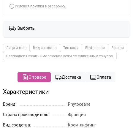
The Potted Plant
Условия покупки в рассрочку
Theraphyto
Tete
VERAMORE
Выбрать
VIE
Vivax
YU.R Skin Solution
Лицо и тело
Вид средства
Тип кожи
Phytoceane
Зрелая
Destination Ocean - Омоложение кожи со сниженным тонусом
О товаре
Доставка
Оплата
Характеристики
Бренд:
Phytoceane
Страна производитель:
Франция
Вид средства:
Крем-лифтинг