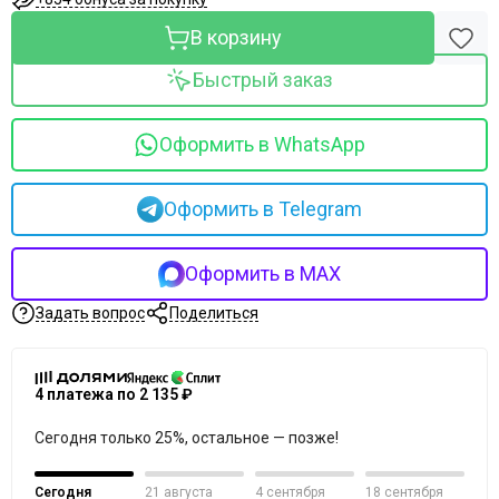
Merique
Mesopharm Professional
В корзину
Metatron
Быстрый заказ
Neoretin Discrom Control
Obagi
Ondevie
Оформить в WhatsApp
Peel Medical
Phytoceane
Оформить в Telegram
Phytomer
Resedaodor
Reviderm
Оформить в MAX
Rhea
Задать вопрос
Поделиться
Shiki No Nagomi
Skeyndor
Skincouture
4 платежа по 2 135 ₽
Skinosophy
Skin Resist
Сегодня только 25%, остальное — позже!
Skintellectual Solutions
Tegoder
Сегодня
21 августа
4 сентября
18 сентября