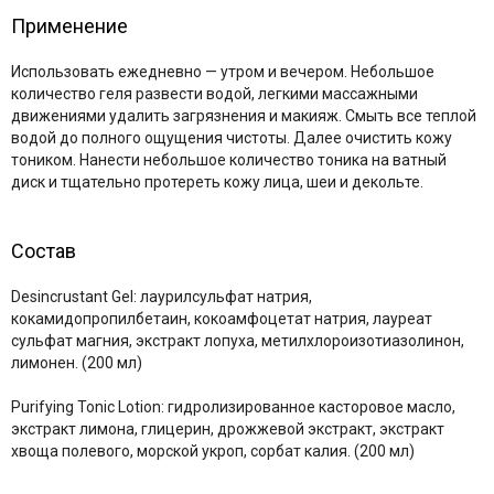
Применение
Использовать ежедневно — утром и вечером. Небольшое
количество геля развести водой, легкими массажными
движениями удалить загрязнения и макияж. Смыть все теплой
водой до полного ощущения чистоты. Далее очистить кожу
тоником. Нанести небольшое количество тоника на ватный
диск и тщательно протереть кожу лица, шеи и декольте.
Состав
Desincrustant Gel: лаурилсульфат натрия,
кокамидопропилбетаин, кокоамфоцетат натрия, лауреат
сульфат магния, экстракт лопуха, метилхлороизотиазолинон,
лимонен. (200 мл)
Purifying Tonic Lotion: гидролизированное касторовое масло,
экстракт лимона, глицерин, дрожжевой экстракт, экстракт
хвоща полевого, морской укроп, сорбат калия. (200 мл)