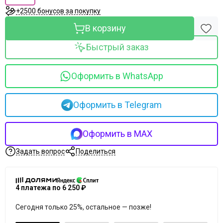
Merique
+2500 бонусов за покупку
Mesopharm Professional
Metatron
В корзину
Neoretin Discrom Control
Быстрый заказ
Obagi
Ondevie
Peel Medical
Оформить в WhatsApp
Phytoceane
Phytomer
Оформить в Telegram
Resedaodor
Reviderm
Rhea
Оформить в MAX
Shiki No Nagomi
Задать вопрос
Поделиться
Skeyndor
Skincouture
Skinosophy
4 платежа по 6 250 ₽
Skin Resist
Skintellectual Solutions
Сегодня только 25%, остальное — позже!
Tegoder