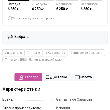
The Potted Plant
Сегодня
23 августа
6 сентября
20 сентября
Theraphyto
6 250 ₽
6 250 ₽
6 250 ₽
6 250 ₽
Tete
Условия покупки в рассрочку
VERAMORE
VIE
Vivax
Выбрать
YU.R Skin Solution
Лицо и тело
Тип кожи
Вид средства
Germaine de Capuccini
Timexpert SRNS - Линия для зрелой кожи
О товаре
Доставка
Оплата
Характеристики
Бренд:
Germaine de Capuccini
Страна производитель:
Испания