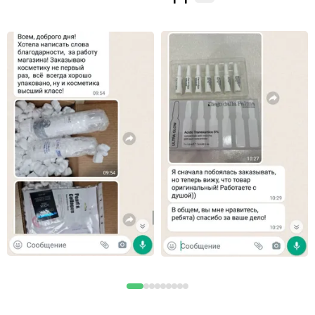
Sulfate, Tocopheryl Acetate, Alcohol Denat., Menthyl Lactate, Citric
Acid, Potassium Sorbate, Lactose, Phenethyl Alcohol, Sorbitol,
Dicetyl Phosphate, Disodium EDTA, Phenoxyethanol, o-Cymen-5-ol,
Sodium Benzoate, Parfum (Fragrance).