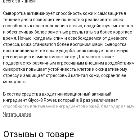
всего за 7 дней!
Сыворотка активизирует способность кожи к самозащите в
течение дня и позволяет ей полностью реализовать свою
способность к восстановлению ночью, воздействуя синхронно
и обеспечивая более заметные результаты за более короткое
время. Ночью, когда мы спим и освобождаемся от дневного
стресса, кожа становится более восприимчивой, сыворотка
восстанавливает ее после ущерба, реактивирует клеточную
регенерацию и омолаживает кожу. Днем кожа также
подвергается различным агрессивным внешним воздействиям,
сыворотка повышает устойчивость клеток к оксидативному
стрессу и защищает стрессовый капитал кожи, сохраняя ее
молодость.
В состав средства входит инновационный активный
ингредиент Glyco-8 Power, который в 8 раз увеличивает
способность впитывания ингредиентов кожей, благодаря чему
сыворотка проникает глубже в слои эпидермиса. Glyco-8 Power
— биомолекулы, создающие маленькие пузырьки, внутри
которых находятся активные вещества формулы. Благодаря
значительному сходству с липидами кожи они легко проникают
Отзывы о товаре
в нее, высвобождая внутри свое содержимое, увеличивая в 8